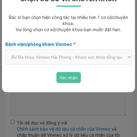
Ngày tháng năm sinh
*
Bác sĩ bạn chọn hiện công tác tại nhiều hơn 1 cơ sở/chuyên
Ngày tháng năm sinh
khoa.
Vui lòng chọn cơ sở/chuyên khoa bạn muốn đặt hẹn.
Email
Bệnh viện/phòng khám Vinmec
*
Lý do khám
*
Xác nhận
Tôi đã đọc và đồng ý với
Chính sách bảo vệ dữ liệu cá nhân của Vinmec
và
chấp thuận để Vinmec xử lý dữ liệu cá nhân của tôi