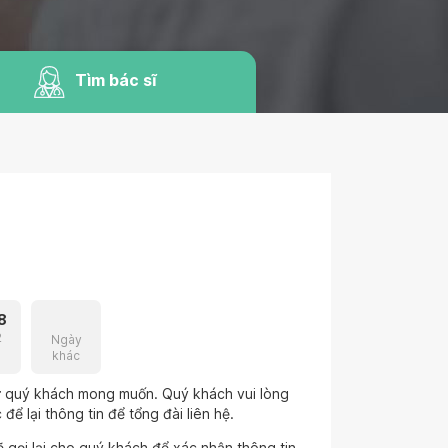
Tìm bác sĩ
8
2
Ngày
khác
hư quý khách mong muốn. Quý khách vui lòng
để lại thông tin để tổng đài liên hệ.
 gọi lại cho quý khách để xác nhận thông tin