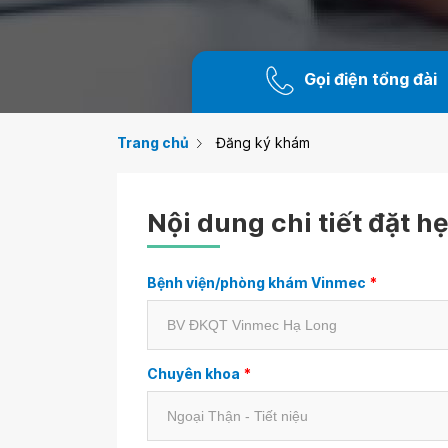
Gọi điện tổng đài
Trang chủ
Đăng ký khám
Nội dung chi tiết đặt h
Bệnh viện/phòng khám Vinmec
*
Chuyên khoa
*