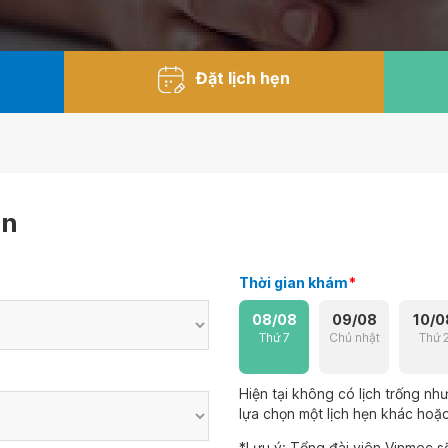
Đặt lịch hẹn
ẹn
Thời gian khám
*
08/08
09/08
10/0
Thứ 7
Chủ nhật
Thứ 
Hiện tại không có lịch trống n
lựa chọn một lịch hẹn khác hoặc 
*Lưu ý: Tổng đài viên Vinmec sẽ