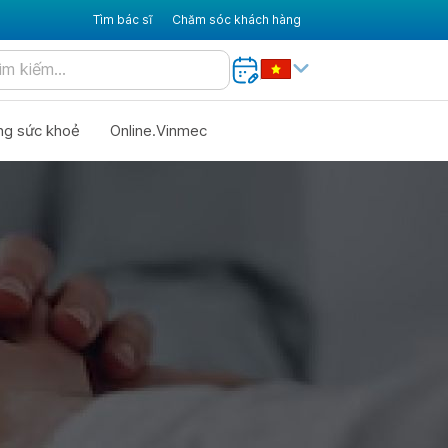
Tìm bác sĩ
Chăm sóc khách hàng
ng sức khoẻ
Online.Vinmec