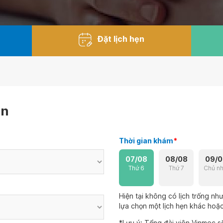
Đặt lịch hẹn
ẹn
Thời gian khám
*
07/08
08/08
09/0
Thứ 6
Thứ 7
Chủ nh
Hiện tại không có lịch trống n
lựa chọn một lịch hẹn khác hoặc 
*Lưu ý: Tổng đài viên Vinmec sẽ