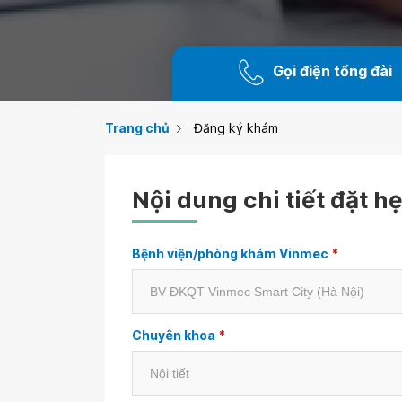
Gọi điện tổng đài
Trang chủ
Đăng ký khám
Nội dung chi tiết đặt h
Bệnh viện/phòng khám Vinmec
*
Chuyên khoa
*