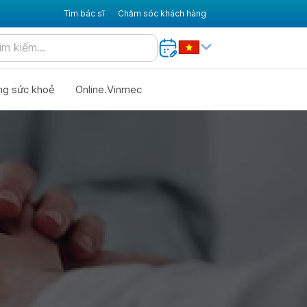
Tìm bác sĩ
Chăm sóc khách hàng
ng sức khoẻ
Online.Vinmec