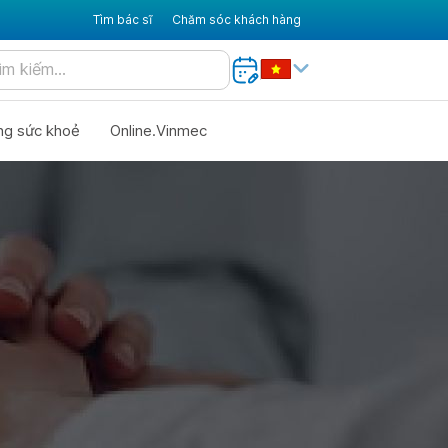
Tìm bác sĩ
Chăm sóc khách hàng
ng sức khoẻ
Online.Vinmec