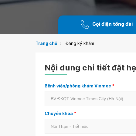
Gọi điện tổng đài
Trang chủ
Đăng ký khám
Nội dung chi tiết đặt h
Bệnh viện/phòng khám Vinmec
*
Chuyên khoa
*