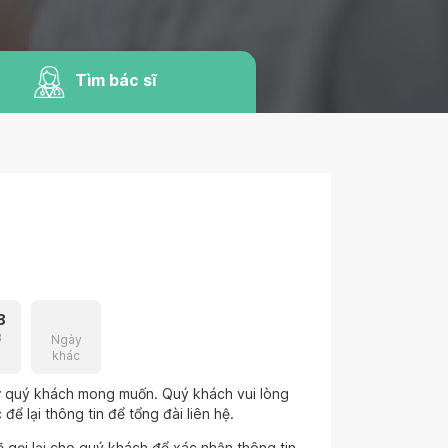
Tìm bác sĩ
8
3
Ngày
khác
hư quý khách mong muốn. Quý khách vui lòng
để lại thông tin để tổng đài liên hệ.
 gọi lại cho quý khách để xác nhận thông tin