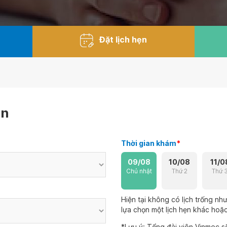
Đặt lịch hẹn
ẹn
Thời gian khám
*
09/08
10/08
11/0
Chủ nhật
Thứ 2
Thứ 
Hiện tại không có lịch trống n
lựa chọn một lịch hẹn khác hoặc 
*Lưu ý: Tổng đài viên Vinmec sẽ