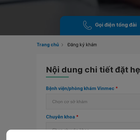
Gọi điện tổng đài
Trang chủ
Đăng ký khám
Nội dung chi tiết đặt h
Bệnh viện/phòng khám Vinmec
*
Chuyên khoa
*