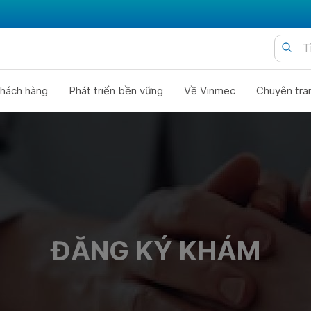
hách hàng
Phát triển bền vững
Về Vinmec
Chuyên tra
ĐĂNG KÝ KHÁM