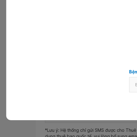
Bác sĩ
Đặt hẹn cho người nước ngoài
Thông tin khách hàng
Bện
Họ và tên
*
Số điện thoại
*
*Lưu ý: Hệ thống chỉ gửi SMS được cho Thuê 
dụng thuê bao quốc tế, vui lòng bổ sung ema