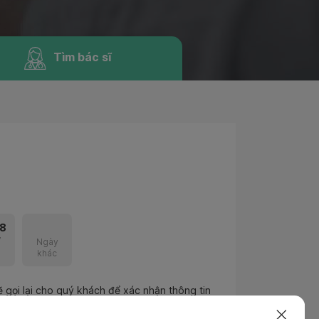
Tìm bác sĩ
8
7
Ngày
khác
 gọi lại cho quý khách để xác nhận thông tin
iều chỉnh nếu cần thiết.