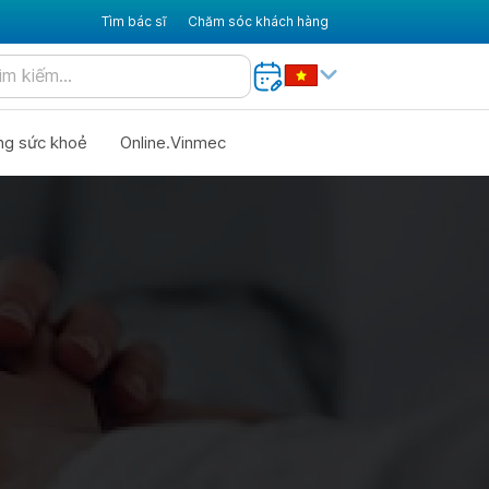
Tìm bác sĩ
Chăm sóc khách hàng
ng sức khoẻ
Online.Vinmec