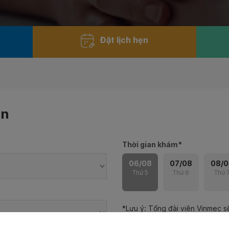
Đặt lịch hẹn
ẹn
Thời gian khám
*
06/08
07/08
08/0
Thứ 5
Thứ 6
Thứ 
*Lưu ý: Tổng đài viên Vinmec sẽ
thời gian dựa theo đăng ký và đ