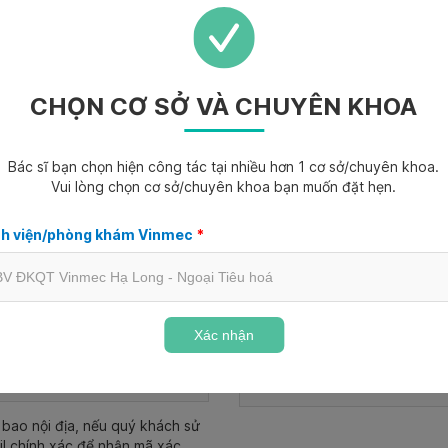
CHỌN CƠ SỞ VÀ CHUYÊN KHOA
Bác sĩ bạn chọn hiện công tác tại nhiều hơn 1 cơ sở/chuyên khoa.
Vui lòng chọn cơ sở/chuyên khoa bạn muốn đặt hẹn.
h viện/phòng khám Vinmec
*
Ngày tháng năm sinh
*
Nam
Nữ
Ngày tháng năm sinh
Xác nhận
Email
bao nội địa, nếu quý khách sử
il chính xác để nhận mã xác