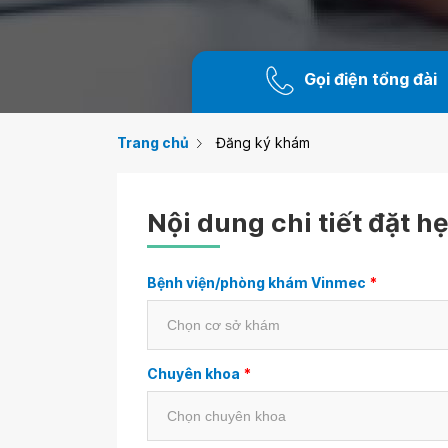
Gọi điện tổng đài
Trang chủ
Đăng ký khám
Nội dung chi tiết đặt h
Bệnh viện/phòng khám Vinmec
*
Chuyên khoa
*