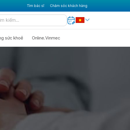
Tìm bác sĩ
Chăm sóc khách hàng
ng sức khoẻ
Online.Vinmec