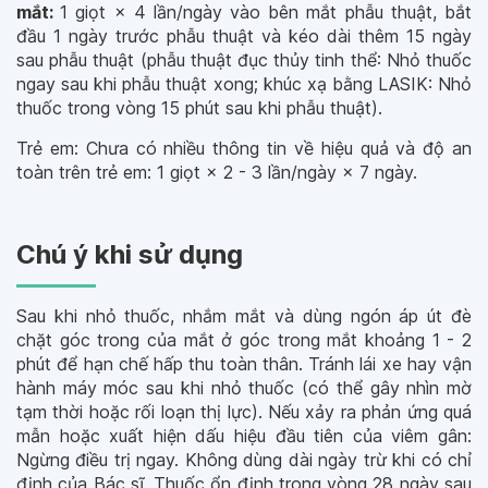
mắt:
1 giọt × 4 lần/ngày vào bên mắt phẫu thuật, bắt
đầu 1 ngày trước phẫu thuật và kéo dài thêm 15 ngày
sau phẫu thuật (phẫu thuật
đục thủy tinh thể: N
hỏ thuốc
ngay sau khi phẫu thuật xong;
khúc xạ bằng LASIK: N
hỏ
thuốc trong vòng 15 phút sau khi phẫu thuật).
Trẻ em:
Chưa có nhiều thông tin về hiệu quả và độ an
toàn trên trẻ em: 1 giọt × 2 - 3 lần/ngày × 7 ngày.
Chú ý khi sử dụng
Sau khi nhỏ thuốc, nhắm mắt và dùng ngón áp út đè
chặt góc trong của mắt ở góc trong mắt khoảng 1 - 2
phút để hạn chế hấp thu toàn thân. Tránh lái xe hay vận
hành máy móc sau khi nhỏ thuốc (có thể gây nhìn mờ
tạm thời hoặc rối loạn thị lực). Nếu xảy ra phản ứng quá
mẫn hoặc xuất hiện dấu hiệu đầu tiên của viêm gân:
Ngừng điều trị ngay. Không dùng dài ngày trừ khi có chỉ
định của Bác sĩ. Thuốc ổn định trong vòng 28 ngày sau