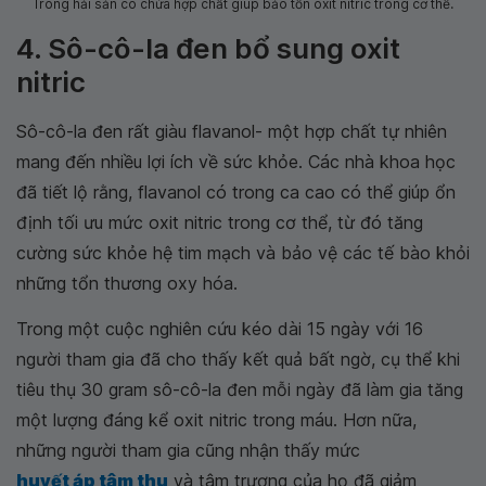
Trong hải sản có chứa hợp chất giúp bảo tồn oxit nitric trong cơ thể.
4. Sô-cô-la đen bổ sung oxit
nitric
Sô-cô-la đen rất giàu flavanol- một hợp chất tự nhiên
mang đến nhiều lợi ích về sức khỏe. Các nhà khoa học
đã tiết lộ rằng, flavanol có trong ca cao có thể giúp ổn
định tối ưu mức oxit nitric trong cơ thể, từ đó tăng
cường sức khỏe hệ tim mạch và bảo vệ các tế bào khỏi
những tổn thương oxy hóa.
Trong một cuộc nghiên cứu kéo dài 15 ngày với 16
người tham gia đã cho thấy kết quả bất ngờ, cụ thể khi
tiêu thụ 30 gram sô-cô-la đen mỗi ngày đã làm gia tăng
một lượng đáng kể oxit nitric trong máu. Hơn nữa,
những người tham gia cũng nhận thấy mức
huyết áp tâm thu
và tâm trương của họ đã giảm