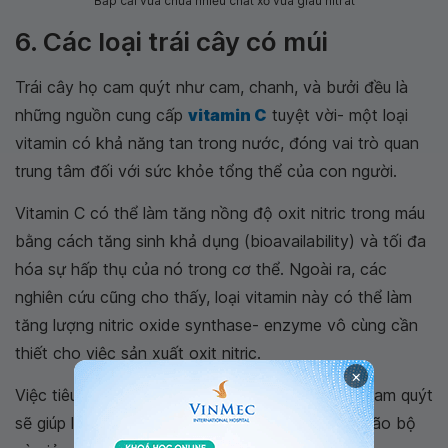
Bắp cải vừa chứa nhiều chất xơ vừa giàu nitrat
6. Các loại trái cây có múi
Trái cây họ cam quýt như cam, chanh, và bưởi đều là
những nguồn cung cấp
vitamin C
tuyệt vời- một loại
vitamin có khả năng tan trong nước, đóng vai trò quan
trung tâm đối với sức khỏe tổng thể của con người.
Vitamin C có thể làm tăng nồng độ oxit nitric trong máu
bằng cách tăng
sinh khả dụng
(bioavailability) và tối đa
hóa sự hấp thụ của nó trong cơ thể. Ngoài ra, các
nghiên cứu cũng cho thấy, loại vitamin này có thể làm
tăng lượng nitric oxide synthase- enzyme vô cùng cần
thiết cho việc sản xuất oxit nitric.
×
Việc tiêu thụ thường xuyên các loại trái cây họ cam quýt
sẽ giúp làm giảm huyết áp, cải thiện chức năng não bộ