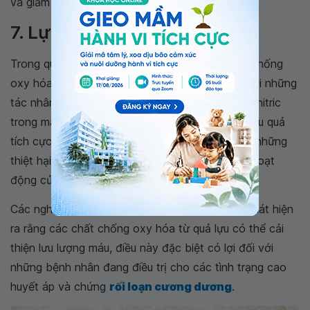
và giảm nguy cơ mắc bệnh tim.
7. Lựu bổ sung oxit nitric
Trong quả lựu có chứa một lượng lớn các chất chống
oxy hóa, giúp bảo vệ các tế bào của cơ thể khỏi những
tác nhân gây tổn thương và bảo tồn lượng oxit nitric
trong máu. Thực tế cho thấy, nước ép lựu có hiệu quả
tích cực trong việc bảo tồn mức oxit nitric khỏi những
thiệt hại oxy hóa, đồng thời làm tăng hiệu suất hoạt
động của chúng.
Các nghiên cứu trên cả người và động vật đã phát hiện
ra rằng các chất chống oxy hóa từ quả lựu có thể cải
thiện lưu lượng máu, điều này đặc biệt có lợi đối với
những bệnh nhân đang điều trị cho các tình trạng cao
huyết áp và chứng
rối loạn cương dương
.