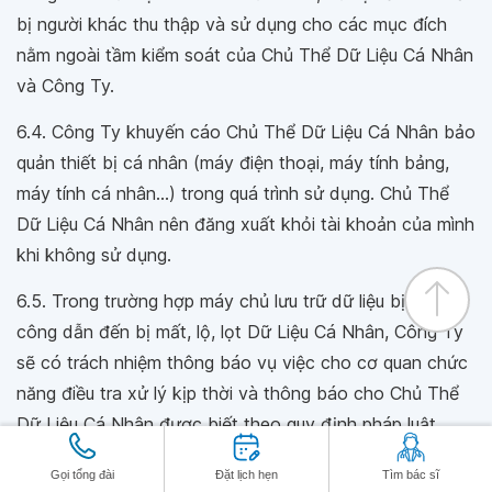
bị người khác thu thập và sử dụng cho các mục đích
nằm ngoài tầm kiểm soát của Chủ Thể Dữ Liệu Cá Nhân
và Công Ty.
6.4. Công Ty khuyến cáo Chủ Thể Dữ Liệu Cá Nhân bảo
quản thiết bị cá nhân (máy điện thoại, máy tính bảng,
máy tính cá nhân…) trong quá trình sử dụng. Chủ Thể
Dữ Liệu Cá Nhân nên đăng xuất khỏi tài khoản của mình
khi không sử dụng.
6.5. Trong trường hợp máy chủ lưu trữ dữ liệu bị tấn
công dẫn đến bị mất, lộ, lọt Dữ Liệu Cá Nhân, Công Ty
sẽ có trách nhiệm thông báo vụ việc cho cơ quan chức
năng điều tra xử lý kịp thời và thông báo cho Chủ Thể
Dữ Liệu Cá Nhân được biết theo quy định pháp luật.
6.6. Không gian mạng không phải là một môi trường an
Gọi tổng đài
Đặt lịch hẹn
Tìm bác sĩ