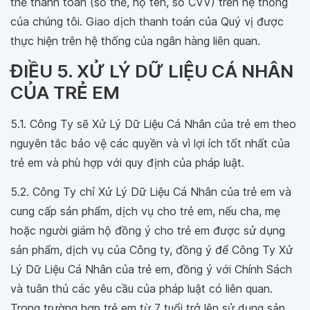
thẻ thanh toán (số thẻ, họ tên, số CVV) trên hệ thống
của chúng tôi. Giao dịch thanh toán của Quý vị được
thực hiện trên hệ thống của ngân hàng liên quan.
ĐIỀU 5. XỬ LÝ DỮ LIỆU CÁ NHÂN
CỦA TRẺ EM
5.1. Công Ty sẽ Xử Lý Dữ Liệu Cá Nhân của trẻ em theo
nguyên tắc bảo vệ các quyền và vì lợi ích tốt nhất của
trẻ em và phù hợp với quy định của pháp luật.
5.2. Công Ty chỉ Xử Lý Dữ Liệu Cá Nhân của trẻ em và
cung cấp sản phẩm, dịch vụ cho trẻ em, nếu cha, mẹ
hoặc người giám hộ đồng ý cho trẻ em được sử dụng
sản phẩm, dịch vụ của Công ty, đồng ý để Công Ty Xử
Lý Dữ Liệu Cá Nhân của trẻ em, đồng ý với Chính Sách
và tuân thủ các yêu cầu của pháp luật có liên quan.
Trong trường hợp trẻ em từ 7 tuổi trở lên sử dụng sản