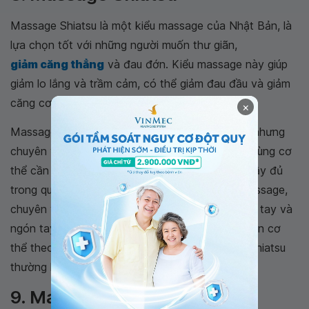
Massage Shiatsu là một kiểu massage của Nhật Bản, là
lựa chọn tốt với những người muốn thư giãn,
giảm căng thẳng
và đau đớn. Kiểu massage này giúp
giảm lo lắng và trầm cảm, có thể giảm đau đầu và giảm
căng cơ.
×
Massage Shiatsu có tác động trên toàn cơ thể nhưng
chuyên viên trị liệu có thể tập trung vào những vùng cơ
thể cần được chú ý hơn. Bạn sẽ mặc quần áo đầy đủ
trong quá trình massage này. Trong quá trình massage,
chuyên viên trị liệu sẽ sử dụng bàn tay, lòng bàn tay và
ngón tay cái để massage các điểm nhất định trên cơ
thể theo nhịp điệu. Thời gian một lần massage Shiatsu
thường kéo dài 60 - 90 phút.
9. Massage Thái