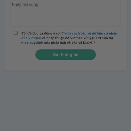
Tôi đã đọc và đồng ý với
Chính sách bảo vệ dữ liệu cá nhân
của Vinmec
và chấp thuận để Vinmec xử lý DLCN của tôi
theo quy định của pháp luật về bảo vệ DLCN.
*
Gửi thông tin