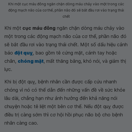
Khi một cục máu đông ngăn chặn dòng máu chảy vào một trong các
động mạch não của cơ thể, phần não đó sẽ bắt đầu rơi vào trạng thái
chết
Khi một
cục máu đông
ngăn chặn dòng máu chảy vào
một trong các động mạch não của cơ thể, phần não đó
sẽ bắt đầu rơi vào trạng thái chết. Một số dấu hiệu cảnh
báo
đột quỵ
, bao gồm tê cứng mặt, cánh tay hoặc
chân,
chóng mặt
, mất thăng bằng, khó nói, và giảm thị
lực.
Khi bị đột quỵ, bệnh nhân cần được cấp cứu nhanh
chóng vì nó có thể dẫn đến những vấn đề về sức khỏe
lâu dài, chẳng hạn như ảnh hưởng đến khả năng nói
chuyện hoặc tê liệt một bên cơ thể. Nếu đột quỵ được
điều trị càng sớm thì cơ hội hồi phục não bộ cho bệnh
nhân càng cao.