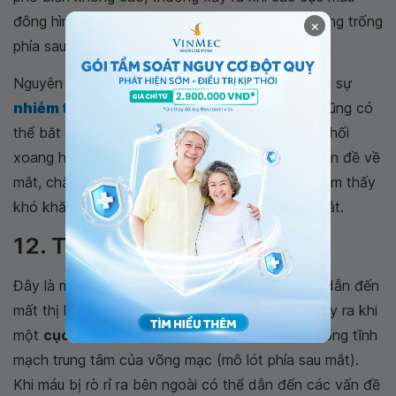
đông hình thành trong tĩnh mạch chạy qua khoảng trống
×
phía sau hốc mắt.
Nguyên nhân chủ yếu gây ra tình trạng này là do sự
nhiễm trùng
lây lan từ mũi, mặt, răng, đôi khi cũng có
thể bắt nguồn từ sự chấn thương. Khi bị huyết khối
xoang hang, người bệnh thường gặp phải các vấn đề về
mắt, chẳng hạn như đau, sưng, sụp mí mắt và cảm thấy
khó khăn khi kiểm soát các chuyển động của mắt.
12. Tắc tĩnh mạch võng mạc
Đây là một trong những nguyên nhân hàng đầu dẫn đến
mất thị lực ở người già. Tình trạng này có thể xảy ra khi
một
cục máu đông
ngăn chặn lưu lượng máu trong tĩnh
mạch trung tâm của võng mạc (mô lót phía sau mắt).
Khi máu bị rò rỉ ra bên ngoài có thể dẫn đến các vấn đề