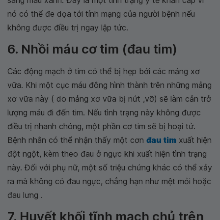
sang màu xanh. Đây là một tình trạng y tế khẩn cấp vì
nó có thể đe dọa tới tính mạng của người bệnh nếu
không được điều trị ngay lập tức.
6. Nhồi máu cơ tim (đau tim)
Các động mạch ở tim có thể bị hẹp bởi các mảng xơ
vữa. Khi một cục máu đông hình thành trên những mảng
xơ vữa này ( do mảng xơ vữa bị nứt ,vỡ) sẽ làm cản trở
lượng máu đi đến tim. Nếu tình trạng này không được
điều trị nhanh chóng, một phần cơ tim sẽ bị hoại tử.
Bệnh nhân có thể nhận thấy một cơn
đau tim
xuất hiện
đột ngột, kèm theo đau ở ngực khi xuất hiện tình trạng
này. Đối với phụ nữ, một số triệu chứng khác có thể xảy
ra mà không có đau ngực, chẳng hạn như mệt mỏi hoặc
đau lưng .
7. Huyết khối tĩnh mạch chủ trên