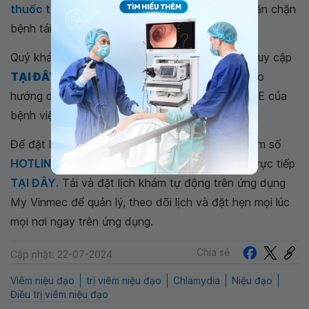
thuốc trị viêm niệu đạo
đúng đơn để có thể ngăn chặn
bệnh tái phát, phòng ngừa bệnh hiệu quả.
Quý khách muốn đặt lịch khám tại Vinmec hãy truy cập
TẠI ĐÂY
/ qua ứng dụng
MyVinmec
và làm theo
hướng dẫn hoặc có thể gọi trực tiếp tới HOTLINE của
bệnh viện.
Để đặt lịch khám tại viện, Quý khách vui lòng bấm số
HOTLINE
, đặt mua
GÓI DỊCH VỤ
hoặc đặt lịch trực tiếp
TẠI ĐÂY
. Tải và đặt lịch khám tự động trên ứng dụng
My Vinmec để quản lý, theo dõi lịch và đặt hẹn mọi lúc
mọi nơi ngay trên ứng dụng.
Chia sẻ
Cập nhật: 22-07-2024
Viêm niệu đạo
trị viêm niệu đạo
Chlamydia
Niệu đạo
Điều trị viêm niệu đạo