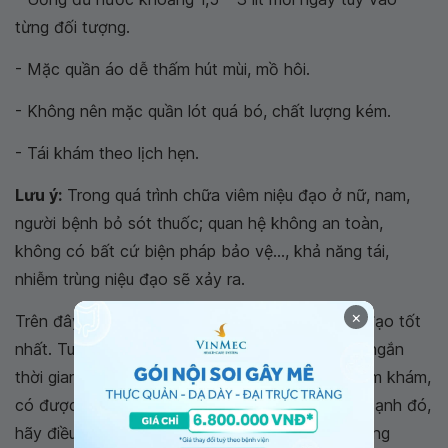
từng đối tượng.
- Mặc quần áo dễ thấm hút mùi, mồ hôi.
- Không nên mặc quần lót quá bó, chất lượng kém.
- Tái khám theo lịch hẹn.
Lưu ý:
Trong quá trình chữa viêm niệu đạo ở nữ, nam,
người bệnh bỏ sót thuốc; quan hệ không an toàn,
không có bất cứ biện pháp bảo vệ..., khả năng tái,
nhiễm trùng niệu đạo sẽ xảy ra.
×
Trên đây là các phương pháp điều trị viêm niệu đạo tốt
nhất. Tuy nhiên để chữa dứt điểm cũng như rút ngắn
thời gian điều trị, bạn nên đến cơ sở y tế để thăm khám,
có được cách chữa phù hợp với bản thân. Bên cạnh đó,
hãy điều chỉnh lại chế độ ăn uống , sinh hoạt, uống