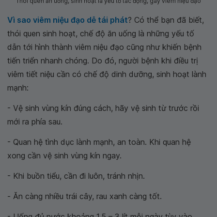
Thói quen ăn uống, sinh hoạt là yếu tố tác động, gây viêm niệu đạo
Vì sao viêm niệu đạo dễ tái phát
? Có thể bạn đã biết,
thói quen sinh hoạt, chế độ ăn uống là những yếu tố
dẫn tới hình thành viêm niệu đạo cũng như khiến bệnh
tiến triển nhanh chóng. Do đó, người bệnh khi điều trị
viêm tiết niệu cần có chế độ dinh dưỡng, sinh hoạt lành
mạnh:
- Vệ sinh vùng kín đúng cách, hãy vệ sinh từ trước rồi
mới ra phía sau.
- Quan hệ tình dục lành mạnh, an toàn. Khi quan hệ
xong cần vệ sinh vùng kín ngay.
- Khi buồn tiểu, cần đi luôn, tránh nhịn.
- Ăn càng nhiều trái cây, rau xanh càng tốt.
- Uống đủ nước khoảng 1,5 – 3 lít mỗi ngày tùy vào