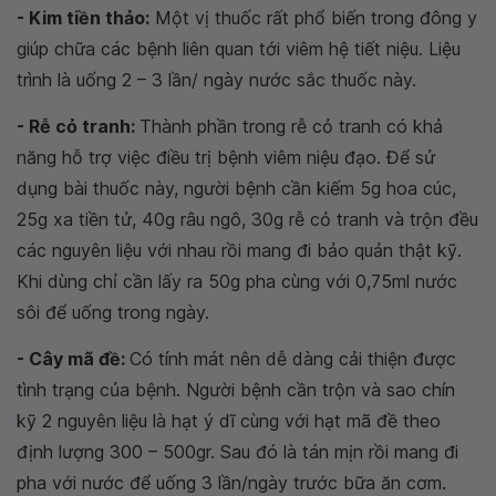
- Kim tiền thảo:
Một vị thuốc rất phổ biến trong đông y
giúp chữa các bệnh liên quan tới viêm hệ tiết niệu. Liệu
trình là uống 2 – 3 lần/ ngày nước sắc thuốc này.
- Rễ cỏ tranh:
Thành phần trong rễ cỏ tranh có khả
năng hỗ trợ việc điều trị bệnh viêm niệu đạo. Để sử
dụng bài thuốc này, người bệnh cần kiếm 5g hoa cúc,
25g xa tiền tử, 40g râu ngô, 30g rễ cỏ tranh và trộn đều
các nguyên liệu với nhau rồi mang đi bảo quản thật kỹ.
Khi dùng chỉ cần lấy ra 50g pha cùng với 0,75ml nước
sôi để uống trong ngày.
- Cây mã đề:
Có tính mát nên dễ dàng cải thiện được
tình trạng của bệnh. Người bệnh cần trộn và sao chín
kỹ 2 nguyên liệu là hạt ý dĩ cùng với hạt mã đề theo
định lượng 300 – 500gr. Sau đó là tán mịn rồi mang đi
pha với nước để uống 3 lần/ngày trước bữa ăn cơm.