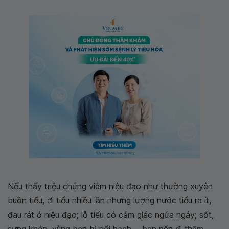
Nếu thấy triệu chứng viêm niệu đạo như thường xuyên
buồn tiểu, đi tiểu nhiều lần nhưng lượng nước tiểu ra ít,
đau rát ở niệu đạo; lỗ tiểu có cảm giác ngứa ngáy; sốt,
sưng khớp, vùng bẹn bị nổi hạch..., bạn nên đi thăm