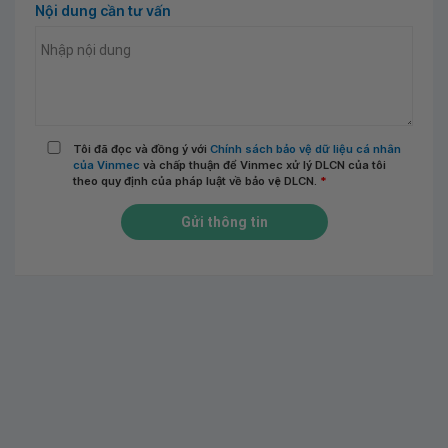
Nội dung cần tư vấn
Tôi đã đọc và đồng ý với
Chính sách bảo vệ dữ liệu cá nhân
của Vinmec
và chấp thuận để Vinmec xử lý DLCN của tôi
theo quy định của pháp luật về bảo vệ DLCN.
*
Gửi thông tin