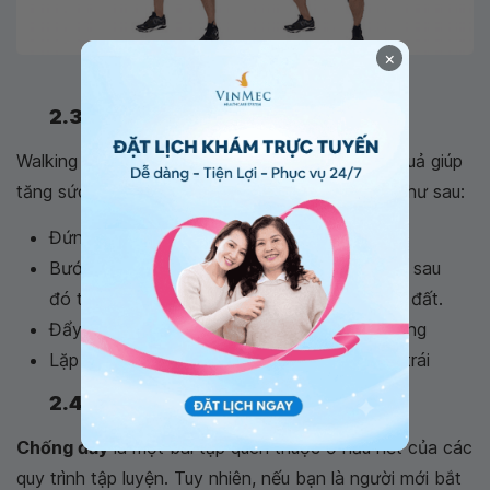
×
Body weight squats tăng sức bền cho cơ bắp
2.3 Walking lunges
Walking lunges là một trong những bài tập hiệu quả giúp
tăng sức bền cho cơ bắp. Các bước tiến hành như sau:
Đứng thẳng với hai chân rộng bằng vai
Bước chân phải một bước lớn về phía trước, sau
đó thả người xuống sao cho chân sau chạm đất.
Đẩy gót chân trước xuống và đứng thẳng lưng
Lặp lại chuyển động trên tương tự với chân trái
2.4 Pushups (Chống đẩy)
Chống đẩy
là một bài tập quen thuộc ở hầu hết của các
quy trình tập luyện. Tuy nhiên, nếu bạn là người mới bắt