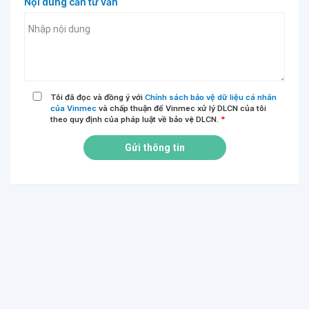
Nội dung cần tư vấn
Tôi đã đọc và đồng ý với
Chính sách bảo vệ dữ liệu cá nhân
của Vinmec
và chấp thuận để Vinmec xử lý DLCN của tôi
theo quy định của pháp luật về bảo vệ DLCN.
*
Gửi thông tin