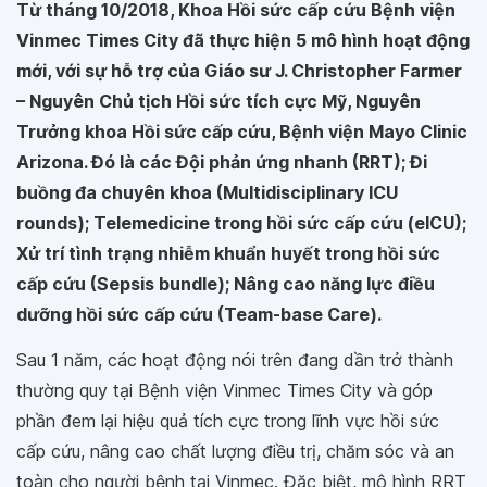
Từ tháng 10/2018, Khoa Hồi sức cấp cứu Bệnh viện
Vinmec Times City đã thực hiện 5 mô hình hoạt động
mới, với sự hỗ trợ của Giáo sư J. Christopher Farmer
– Nguyên Chủ tịch Hồi sức tích cực Mỹ, Nguyên
Trưởng khoa Hồi sức cấp cứu, Bệnh viện Mayo Clinic
Arizona. Đó là các Đội phản ứng nhanh (RRT); Đi
buồng đa chuyên khoa (Multidisciplinary ICU
rounds); Telemedicine trong hồi sức cấp cứu (eICU);
Xử trí tình trạng nhiễm khuẩn huyết trong hồi sức
cấp cứu (Sepsis bundle); Nâng cao năng lực điều
dưỡng hồi sức cấp cứu (Team-base Care).
Sau 1 năm, các hoạt động nói trên đang dần trở thành
thường quy tại Bệnh viện Vinmec Times City và góp
phần đem lại hiệu quả tích cực trong lĩnh vực hồi sức
cấp cứu, nâng cao chất lượng điều trị, chăm sóc và an
toàn cho người bệnh tại Vinmec. Đặc biệt, mô hình RRT