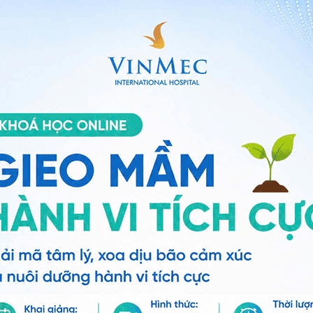
ất cần thiết cho sức khỏe của người dùng
cân nhờ vì tạo được cảm giác no
 trong chế độ ăn có ích cho việc
giảm cân
. Nó có
iêu thụ và giảm cân.
 nhận thấy rằng uống sinh tố chứa 15 gam bột cây