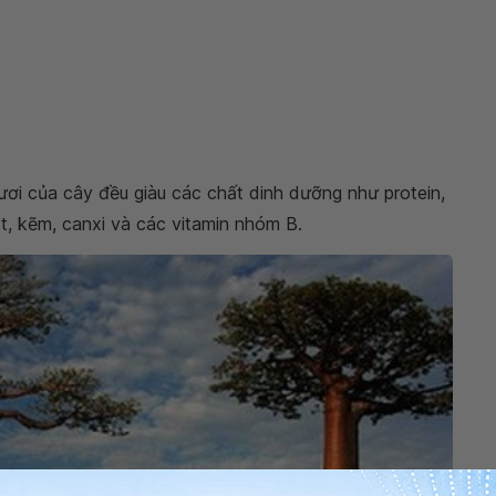
ươi của cây đều giàu các chất dinh dưỡng như protein,
sắt, kẽm, canxi và các vitamin nhóm B.