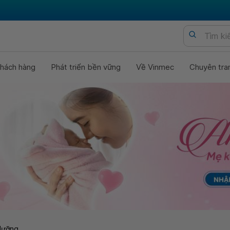
hách hàng
Phát triển bền vững
Về Vinmec
Chuyên tra
dưỡng