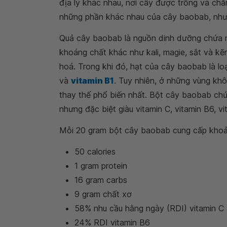
địa lý khác nhau, nơi cây được trồng và ch
những phần khác nhau của cây baobab, như l
Quả cây baobab là nguồn dinh dưỡng chứa 
khoáng chất khác như kali, magie, sắt và kẽ
hoá. Trong khi đó, hạt của cây baobab là loạ
và
vitamin B1
. Tuy nhiên, ở những vùng kh
thay thế phổ biến nhất. Bột cây baobab ch
nhưng đặc biệt giàu vitamin C, vitamin B6, vit
Mỗi 20 gram bột cây baobab cung cấp khoả
50 calories
1 gram protein
16 gram carbs
9 gram chất xơ
58% nhu cầu hằng ngày (RDI) vitamin C
24% RDI vitamin B6