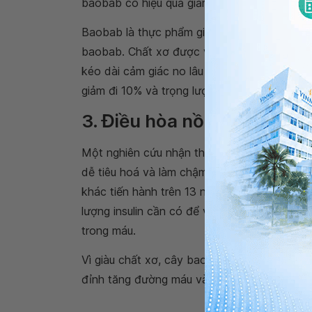
baobab có hiệu quả giảm cảm giác đói đáng 
Baobab là thực phẩm giàu chất xơ, khoảng
baobab. Chất xơ được vận chuyển với tốc độ
kéo dài cảm giác no lâu hơn. Khi bổ sung ch
giảm đi 10% và trọng lượng cơ thể giảm trun
3. Điều hòa nồng độ đườn
Một nghiên cứu nhận thấy rằng bổ sung bột 
dễ tiêu hoá và làm chậm mức độ gia tăng đư
khác tiến hành trên 13 người cho rằng sử dụ
lượng insulin cần có để vận chuyển đường t
trong máu.
Vì giàu chất xơ, cây baobab cũng có thể gi
đỉnh tăng đường máu và ổn định nồng độ đ