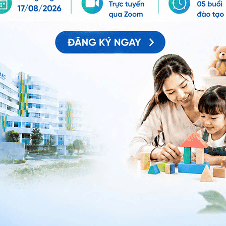
kể.
 4,5 gam
chất xơ
có trong khoảng 10 gram bột cây
 chậm và có thể làm chậm thời gian làm trống dạ dày,
ất xơ khoảng 14 gram mỗi ngày, lượng calo hấp thụ sẽ
g bình khoảng 1,9 kg trong vòng 1 tháng.
g trong máu
baobab trong bánh mì trắng giúp giảm lượng tinh bột
ờng huyết trong cơ thể. Tương tự, một nghiên cứu
ng chiết xuất baobab để làm bánh mì trắng giúp giảm
ừ máu và các mô trong quá trình điều hòa lượng đường
ảm tốc độ hấp thu đường trong máu, tránh tạo ra các
ường trong máu.