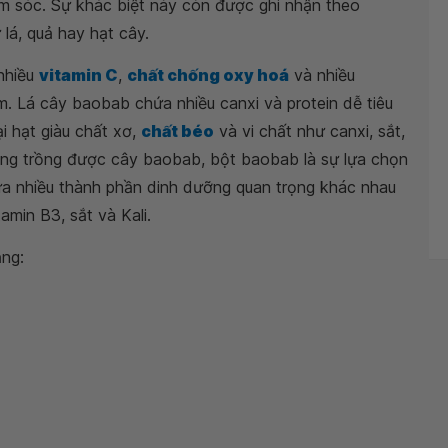
ăm sóc. Sự khác biệt này còn được ghi nhận theo
á, quả hay hạt cây.
nhiều
vitamin C
,
chất chống oxy hoá
và nhiều
m. Lá cây baobab chứa nhiều canxi và protein dễ tiêu
i hạt giàu chất xơ,
chất béo
và vi chất như canxi, sắt,
ông trồng được cây baobab, bột baobab là sự lựa chọn
ứa nhiều thành phần dinh dưỡng quan trọng khác nhau
amin B3, sắt và Kali.
ng: