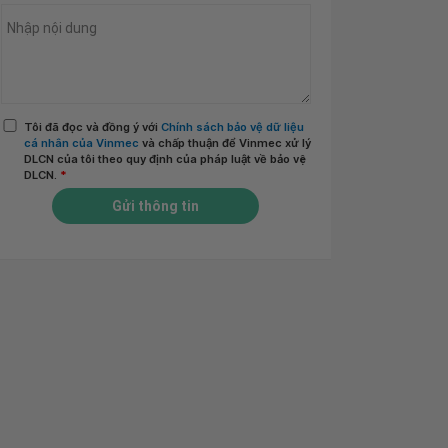
Tôi đã đọc và đồng ý với
Chính sách bảo vệ dữ liệu
cá nhân của Vinmec
và chấp thuận để Vinmec xử lý
DLCN của tôi theo quy định của pháp luật về bảo vệ
DLCN.
*
Gửi thông tin