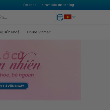
Tìm bác sĩ
Chăm sóc khách hàng
ng sức khoẻ
Online.Vinmec