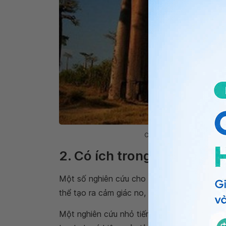
Cây baobab chứa nhiều vi ch
2. Có ích trong việc giảm 
Một số nghiên cứu cho rằng bổ sung baobab
thể tạo ra cảm giác no, giảm lượng thức ăn t
Một nghiên cứu nhỏ tiến hành trên 20 người