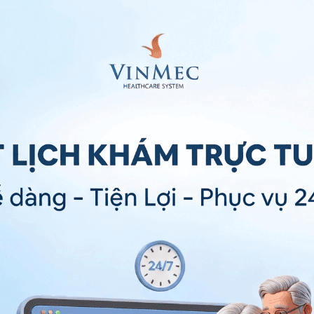
ia có trí tuệ và tuổi thọ bình thường. Tuy nhiên, các
m lẫn với các bệnh lý khác. Vì thế, khi thấy trẻ có các
 đi khám và nhờ sự tư vấn từ các bác sĩ có chuyên