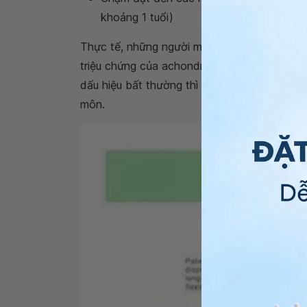
khoảng 1 tuổi)
Thực tế, những người mắc chứng achondroplas
triệu chứng của achondroplasia có thể bị nhầ
dấu hiệu bất thường thì cha mẹ nên cho trẻ
môn.