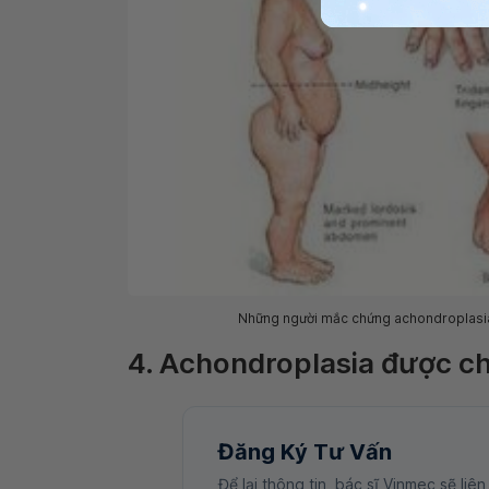
Những người mắc chứng achondroplasia -
4. Achondroplasia được c
Đăng Ký Tư Vấn
Để lại thông tin, bác sĩ Vinmec sẽ liên