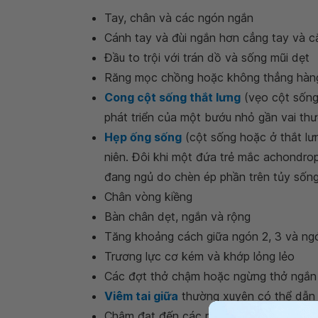
Tay, chân và các ngón ngắn
Cánh tay và đùi ngắn hơn cẳng tay và 
Đầu to trội với trán dồ và sống mũi dẹt
Răng mọc chồng hoặc không thẳng hàn
Cong cột sống thắt lưng
(vẹo cột sống
phát triển của một bướu nhỏ gần vai thườ
Hẹp ống sống
(cột sống hoặc ở thắt lưn
niên. Đôi khi một đứa trẻ mắc achondropl
đang ngủ do chèn ép phần trên tủy sống
Chân vòng kiềng
Bàn chân dẹt, ngắn và rộng
Tăng khoảng cách giữa ngón 2, 3 và ngón
Trương lực cơ kém và khớp lỏng lẻo
Các đợt thở chậm hoặc ngừng thở ngắn 
Viêm tai giữa
thường xuyên có thể dẫn
Chậm đạt đến các mốc phát triển, ví dụ n