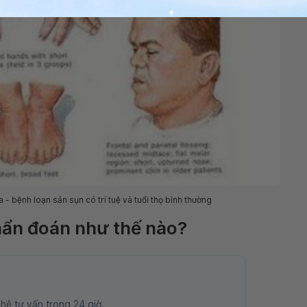
 bệnh loạn sản sụn có trí tuệ và tuổi thọ bình thường
hẩn đoán như thế nào?
 hệ tư vấn trong 24 giờ.