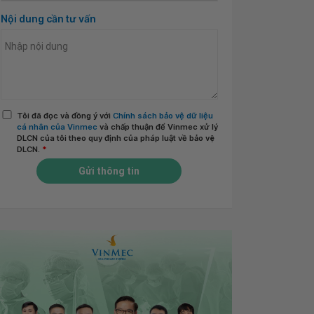
Nội dung cần tư vấn
Tôi đã đọc và đồng ý với
Chính sách bảo vệ dữ liệu
cá nhân của Vinmec
và chấp thuận để Vinmec xử lý
DLCN của tôi theo quy định của pháp luật về bảo vệ
DLCN.
*
Gửi thông tin