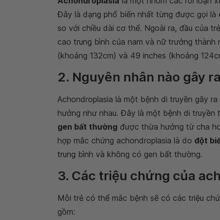
Achondroplasia
là một nhóm các rối loạn xư
Đây là dạng phổ biến nhất từng được gọi là
so với chiều dài cơ thể. Ngoài ra, đầu của t
cao trung bình của nam và nữ trưởng thành
(khoảng 132cm) và 49 inches (khoảng 124c
2. Nguyên nhân nào gây r
Achondroplasia là một bệnh di truyền gây ra
hưởng như nhau. Đây là một bệnh di truyền t
gen bất thường
được thừa hưởng từ cha hoặ
hợp mắc chứng achondroplasia là do
đột bi
trung bình và không có gen bất thường.
3. Các triệu chứng của ach
Mỗi trẻ có thể mắc bệnh sẽ có các triệu ch
gồm: