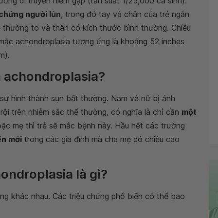
ơng di truyền hiếm gặp (tần suất 1/25,000 ca sinh).
chứng người lùn
, trong đó tay và chân của trẻ ngắn
rẻ thường to và thân có kích thước bình thường. Chiều
 mắc achondroplasia tương ứng là khoảng 52 inches
m).
a achondroplasia?
 sự hình thành sụn bất thường. Nam và nữ bị ảnh
rội trên nhiễm sắc thể thường, có nghĩa là chỉ cần
một
c mẹ thì trẻ sẽ mắc bệnh này. Hầu hết các trường
ến mới
trong các gia đình mà cha mẹ có chiều cao
ondroplasia là gì?
ứng khác nhau. Các triệu chứng phổ biến có thể bao