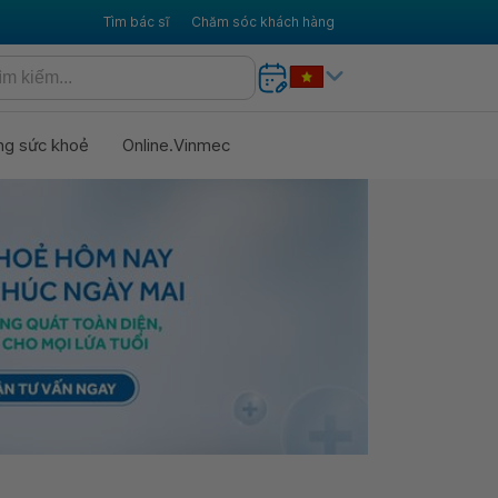
Tìm bác sĩ
Chăm sóc khách hàng
ng sức khoẻ
Online.Vinmec