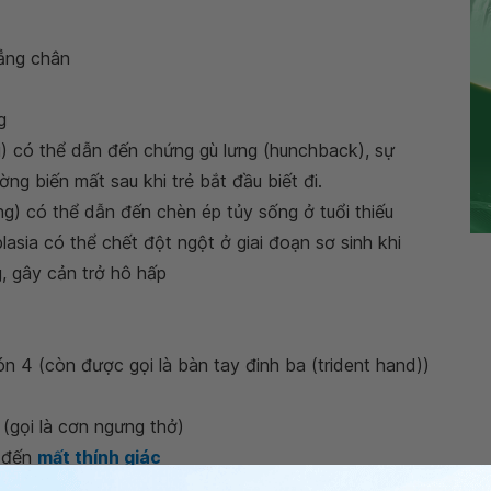
cẳng chân
g
) có thể dẫn đến chứng gù lưng (hunchback), sự
ng biến mất sau khi trẻ bắt đầu biết đi.
g) có thể dẫn đến chèn ép tủy sống ở tuổi thiếu
asia có thể chết đột ngột ở giai đoạn sơ sinh khi
, gây cản trở hô hấp
 4 (còn được gọi là bàn tay đinh ba (trident hand))
(gọi là cơn ngưng thở)
 đến
mất thính giác
hư biết đi (có thể xảy ra từ 18 đến 24 tháng thay vì