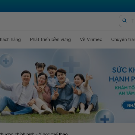
hách hàng
Phát triển bền vững
Về Vinmec
Chuyên tra
thương chỉnh hình - Y học thể thao