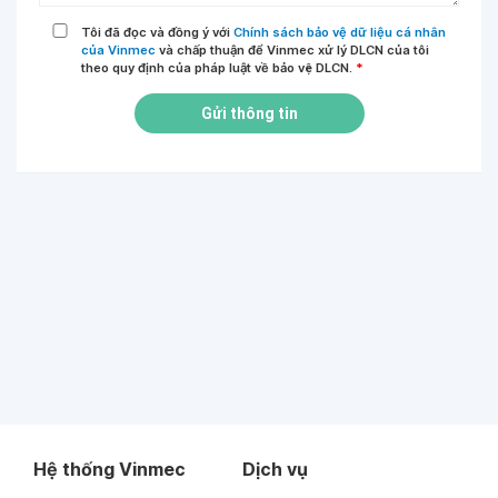
Tôi đã đọc và đồng ý với
Chính sách bảo vệ dữ liệu cá nhân
của Vinmec
và chấp thuận để Vinmec xử lý DLCN của tôi
theo quy định của pháp luật về bảo vệ DLCN.
*
Gửi thông tin
Hệ thống Vinmec
Dịch vụ