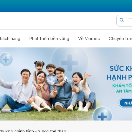
hách hàng
Phát triển bền vững
Về Vinmec
Chuyên tra
thương chỉnh hình - Y học thể thao