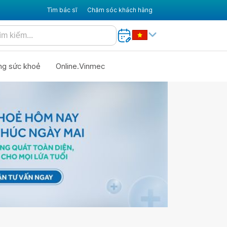
Tìm bác sĩ
Chăm sóc khách hàng
ng sức khoẻ
Online.Vinmec