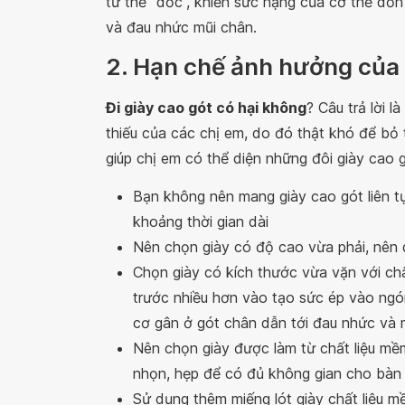
tư thế “dốc”, khiến sức nặng của cơ thể dồn
và đau nhức mũi chân.
2. Hạn chế ảnh hưởng của 
Đi giày cao gót có hại không
? Câu trả lời 
thiếu của các chị em, do đó thật khó để bỏ t
giúp chị em có thể diện những đôi giày cao
Bạn không nên mang giày cao gót liên t
khoảng thời gian dài
Nên chọn giày có độ cao vừa phải, nên 
Chọn giày có kích thước vừa vặn với chân
trước nhiều hơn vào tạo sức ép vào ngó
cơ gân ở gót chân dẫn tới đau nhức và
Nên chọn giày được làm từ chất liệu mềm
nhọn, hẹp để có đủ không gian cho bàn
Sử dụng thêm miếng lót giày chất liệu m