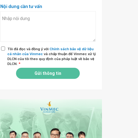
Nội dung cần tư vấn
Tôi đã đọc và đồng ý với
Chính sách bảo vệ dữ liệu
cá nhân của Vinmec
và chấp thuận để Vinmec xử lý
DLCN của tôi theo quy định của pháp luật về bảo vệ
DLCN.
*
Gửi thông tin