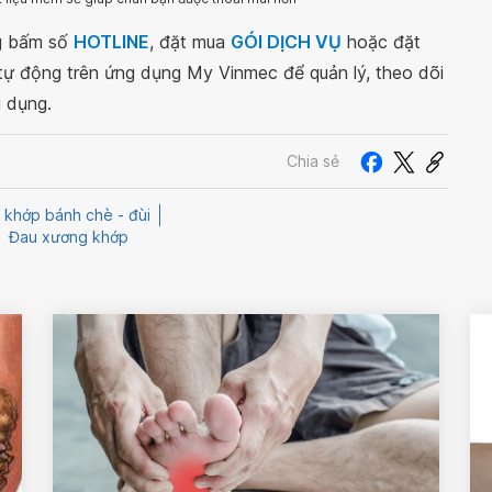
ng bấm số
HOTLINE
, đặt mua
GÓI DỊCH VỤ
hoặc đặt
 tự động trên ứng dụng My Vinmec để quản lý, theo dõi
g dụng.
Chia sẻ
 khớp bánh chè - đùi
Đau xương khớp