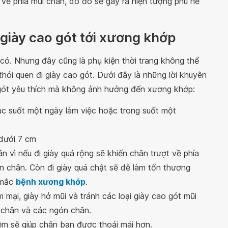
 về phía mũi chân, do đó sẽ gây ra hiện tượng phù nề
giày cao gót tới xương khớp
là có. Nhưng đây cũng là phụ kiện thời trang không thể
hói quen đi giày cao gót. Dưới đây là những lời khuyên
 gót yêu thích mà không ảnh hưởng đến xương khớp:
ục suốt một ngày làm việc hoặc trong suốt một
dưới 7 cm
 vì nếu đi giày quá rộng sẽ khiến chân trượt về phía
n chân. Còn đi giày quá chật sẽ dễ làm tổn thương
 mắc
bệnh xương khớp
.
 mại, giày hở mũi và tránh các loại giày cao gót mũi
 chân và các ngón chân.
ềm sẽ giúp chân bạn được thoải mái hơn.