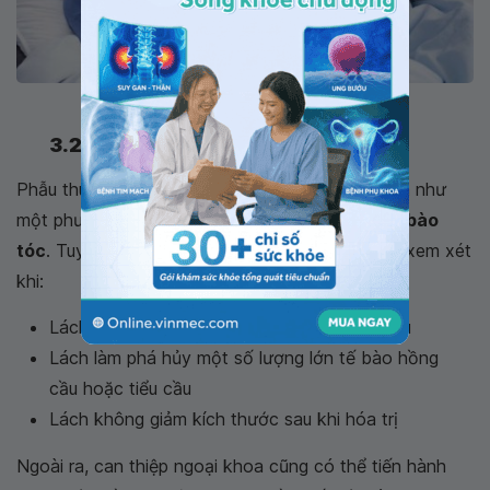
Hóa trị
3.2 Phẫu thuật
Phẫu thuật cắt bỏ lá lách hiếm khi được chỉ định như
một phương pháp để điều trị
bệnh bạch cầu tế bào
tóc
. Tuy nhiên, việc loại bỏ lá lách sẽ cần được xem xét
khi:
Lách lớn và đau hoặc gây cảm giác khó chịu
Lách làm phá hủy một số lượng lớn tế bào hồng
cầu hoặc tiểu cầu
Lách không giảm kích thước sau khi hóa trị
Ngoài ra, can thiệp ngoại khoa cũng có thể tiến hành