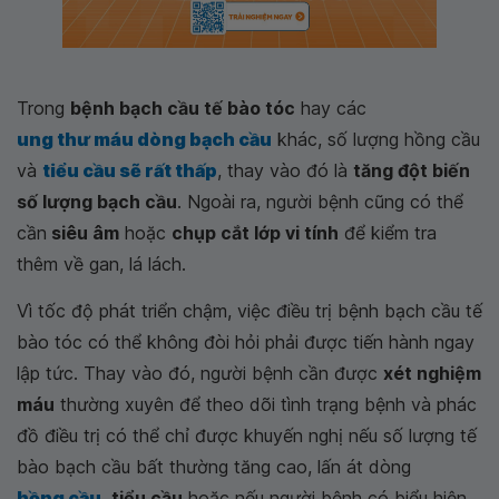
Trong
bệnh bạch cầu tế bào tóc
hay các
ung thư máu dòng bạch cầu
khác, số lượng hồng cầu
và
tiểu cầu sẽ rất thấp
, thay vào đó là
tăng đột biến
số lượng bạch cầu
. Ngoài ra, người bệnh cũng có thể
cần
siêu âm
hoặc
chụp cắt lớp vi tính
để kiểm tra
thêm về gan, lá lách.
Vì tốc độ phát triển chậm, việc điều trị bệnh bạch cầu tế
bào tóc có thể không đòi hỏi phải được tiến hành ngay
lập tức. Thay vào đó, người bệnh cần được
xét nghiệm
máu
thường xuyên để theo dõi tình trạng bệnh và phác
đồ điều trị có thể chỉ được khuyến nghị nếu số lượng tế
bào bạch cầu bất thường tăng cao, lấn át dòng
hồng cầu
,
tiểu cầu
hoặc nếu người bệnh có biểu hiện