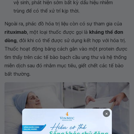
vệ sinh, phát hiện sớm bất kỳ dấu hiệu nhiễm
trùng để có thể xử trí kịp thời.
Ngoài ra, phác đồ hóa trị liệu còn có sự tham gia của
rituximab
, một loại thuốc được gọi là
kháng thể đơn
dòng
, đôi khi có thể được sử dụng kết hợp với hóa trị.
Thuốc hoạt động bằng cách gắn vào một protein được
tìm thấy trên các tế bào bạch cầu ung thư và hệ thống
miễn dịch sau đó nhắm mục tiêu, giết chết các tế bào
bất thường.
×