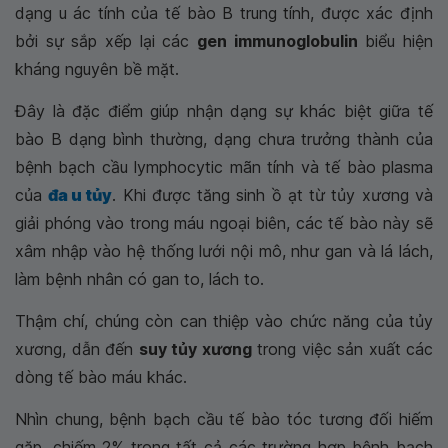
dạng u ác tính của tế bào B trung tính, được xác định
bởi sự sắp xếp lại các
gen immunoglobulin
biểu hiện
kháng nguyên bề mặt.
Đây là đặc điểm giúp nhận dạng sự khác biệt giữa tế
bào B dạng bình thường, dạng chưa trưởng thành của
bệnh bạch cầu lymphocytic mãn tính và tế bào plasma
của
đa u tủy
. Khi được tăng sinh ồ ạt từ tủy xương và
giải phóng vào trong máu ngoại biên, các tế bào này sẽ
xâm nhập vào hệ thống lưới nội mô, như gan và lá lách,
làm bệnh nhân có gan to, lách to.
Thậm chí, chúng còn can thiệp vào chức năng của tủy
xương, dẫn đến
suy tủy xương
trong việc sản xuất các
dòng tế bào máu khác.
Nhìn chung, bệnh bạch cầu tế bào tóc tương đối hiếm
gặp, chiếm 2% trong tất cả các trường hợp bệnh bạch