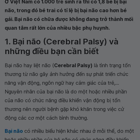
Ở Việt Nam có 1.000 trẻ sinh ra thì có 1,8 bé bị bại
não, trong đó bé trai có tỉ lệ bị bại não cao hơn bé
gái. Bại não có chữa được không đang trở thành mối
quan tâm rất lớn của nhiều bậc phụ huynh.
1. Bại não (Cerebral Palsy) và
những điều bạn cần biết
Bại não hay liệt não (
Cerebral Palsy)
là tình trạng tổn
thương từ não gây ảnh hưởng đến sự phát triển chức
năng vận động, ngôn ngữ hay cảm giác của trẻ,...
Nguyên nhân của bại não là do một hoặc nhiều phần
của não có chức năng điều khiển vận động bị tổn
thương nên người bệnh gặp khó khăn trong việc cử
động các cơ một cách bình thường.
Bại não
có nhiều biểu hiện khác nhau ở mỗi thể, do một
hoặc nhiều phần của bộ não có chức năng điều khiển