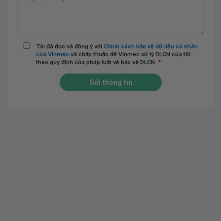
Tôi đã đọc và đồng ý với
Chính sách bảo vệ dữ liệu cá nhân
của Vinmec
và chấp thuận để Vinmec xử lý DLCN của tôi
theo quy định của pháp luật về bảo vệ DLCN.
*
Gửi thông tin