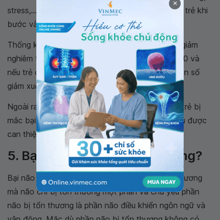
×
stress,... có ảnh hưởng lớn đến đến sự sống của trẻ khi
bước vào tuổi trưởng thành.
Thống kê từ Anh, trẻ bại não không đi kèm suy giảm
nghiêm trọng thì có đến 99% trẻ sống qua tuổi 30 và
nếu trẻ có tình trạng khuyết tật nghiêm trọng, con số
giảm xuống còn 95% trẻ sống qua tuổi 30.
Ngoài ra, các báo cáo cũng chỉ ra, tuổi thọ của trẻ bị
mắc bại não sẽ được cải thiện theo thời gian nếu được
can thiệp và phục hồi chức năng sớm.
5. Bại não có chữa được không?
Bại não không có nghĩa là toàn bộ não bị tổn thương
mà não chỉ bị tổn thương một phần và chủ yếu phần
não bị tổn thương là phần não điều khiển ngôn ngữ và
vận động. Mặc dù phần não bị tổn thương không có