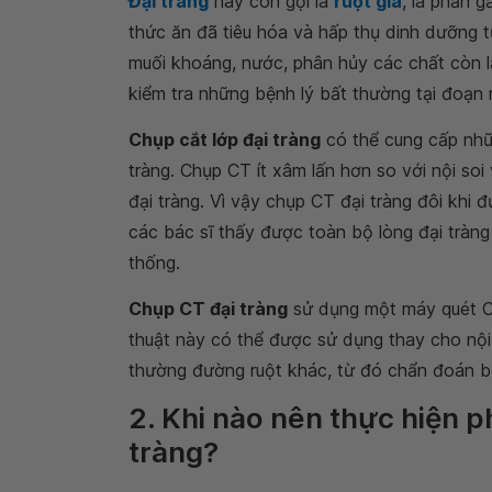
Đại tràng
hay còn gọi là
ruột già
, là phần 
thức ăn đã tiêu hóa và hấp thụ dinh dưỡng 
muối khoáng, nước, phân hủy các chất còn lạ
kiểm tra những bệnh lý bất thường tại đoạn 
Chụp cắt lớp đại tràng
có thể cung cấp nhữ
tràng. Chụp CT ít xâm lấn hơn so với nội soi
đại tràng. Vì vậy chụp CT đại tràng đôi khi 
các bác sĩ thấy được toàn bộ lòng đại tràn
thống.
Chụp CT đại tràng
sử dụng một máy quét CT 
thuật này có thể được sử dụng thay cho nội 
thường đường ruột khác, từ đó chẩn đoán b
2. Khi nào nên thực hiện 
tràng?