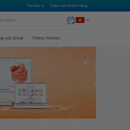
Tìm bác sĩ
Chăm sóc khách hàng
ng sức khoẻ
Online.Vinmec