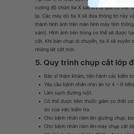
cường độ chùm tia X sau khi đi qua cơ thể.
lại. Các máy dò tia X sẽ đưa thông tin này 
thành hình ảnh trên màn hình máy tính thô
xám). Hình ảnh bên trong cơ thể sẽ được tạ
cắt. Khi bàn chụp di chuyển, tia X sẽ xuyên 
những lát cắt mới.
5. Quy trình chụp cắt lớp đ
Bác sĩ thăm khám, tiến hành các kiểm tr
Yêu cầu bệnh nhân nhịn ăn từ 4 – 6 tiến
Làm sạch đường ruột.
Có thể được tiêm thuốc giảm co thắt cơ
do của việc kiểm tra.
Cho bệnh nhân nằm lên giường chụp, bơm
Cho bệnh nhân nằm lên máy chụp cắt lớp,