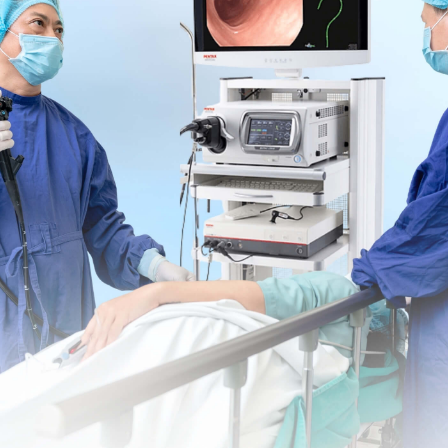
ấn vì không đưa ống nội soi vào cơ thể.
ng đau đớn và mức độ biến chứng rất thấp.
ng không can thiệp được, không tiến hành cắt ngay
t tia xạ, mức độ ảnh hưởng nằm trong giới hạn và
ích mà kỹ thuật này mang lại.
mà phải sử dụng kỹ thuật phẫu thuật khác.
tràng
hổng lồ, thành máy quét có một nguồn phát tia X.
ượt vào trong cho đến khi phần cơ thể cần quét nằm
ơ thể, vừa quay vừa phát ra chùm tia X xuyên qua.
 là lát cắt), đầu thu/đầu dò sẽ phát hiện và ghi lại