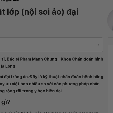
t lớp (nội soi ảo) đại
c sĩ, Bác sĩ Phạm Mạnh Chung - Khoa Chẩn đoán hình
 Hạ Long
soi đại tràng ảo. Đây là kỹ thuật chẩn đoán bệnh bằng
này ưu việt hơn nhiều so với các phương pháp chẩn
 rộng rãi trong y học hiện đại.
 gì?