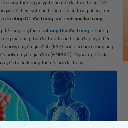
các sang thương polyp hoặc u ở đại trực tràng. Nếu
ói quen đi tiêu, sụt cân hoặc có máu trong phân, trên
ạn nên
chụp CT đại tràng
hoặc
nội soi đại tràng
.
g để sàng lọc/tầm soát
ung thư đại tràng
ở những
 từng mắc ung thư đại trực tràng hoặc đa polyp, tiền
ó đa polyp tuyến gia đình (FAP) hoặc có hội chứng ung
đa polyp tuyến gia đình (HNPCC)). Ngoài ra, CT đại
á yếu hoặc không thể nội soi đại tràng.