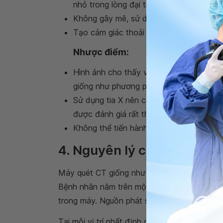
nhỏ trong lòng đại tràng.
Không gây mê, sử dụng kỹ thuật ít xâm l
Tạo cảm giác thoải mái, ít lo lắng, khô
Nhược điểm:
Hình ảnh cho thấy vị trí tổn thương như
giống như phương pháp nội soi.
Sử dụng tia X nên cơ thể bị nhiễm một í
được đánh giá rất thấp so với những lợi 
Không thể tiến hành phẫu thuật khi cần 
4. Nguyên lý chụp CT đại 
Máy quét CT giống như một vòng nhẫn dày k
Bệnh nhân nằm trên một chiếc bàn dài và tr
trong máy. Nguồn phát sẽ quay xung quanh c
Tại mỗi vị trí nhất định của bàn chụp (còn gọi