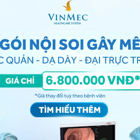
ầm soát ung thư đại tràng ở những người có nguy cơ mắc bệnh
ng pháp chụp cắt lớp đại tràng
 chẩn đoán, kết luận bệnh chính xác hơn.
ột non, thành ruột và các cơ quan trong ổ bụng.
chính xác, phát hiện được các polyp có kích thước