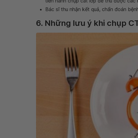
tiến hành chụp cắt lớp để thu được các h
Bác sĩ thu nhận kết quả, chẩn đoán bệnh
6. Những lưu ý khi chụp CT