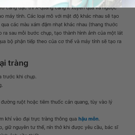
 Mô càng đặc thì X-quang càng ít xuyên qua và ngược
vào máy tính. Các loại mô với mật độ khác nhau sẽ tạo
ng qua các màu xám đậm nhạt khác nhau (thang thước
o ra sau mỗi bước chụp, tạo thành hình ảnh của một lát
qua bộ phận tiếp theo của cơ thể và máy tính sẽ tạo ra
ại tràng
a trước khi chụp.
g.
 đường ruột hoặc tiêm thuốc cản quang, tùy vào lý
 khí vào đại trực tràng thông qua
hậu môn
.
 giữ nguyên tư thế, nín thở khi được yêu cầu, bác sĩ