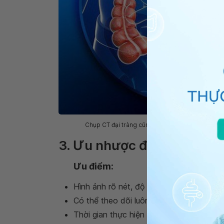
Chụp CT đại tràng cũng được dùng để sàng lọc/t
3. Ưu nhược điểm của phươ
Ưu điểm:
Hình ảnh rõ nét, độ phân giải cao hỗ trợ
Có thể theo dõi luôn các bộ phận như ru
Thời gian thực hiện ngắn, nhanh chóng, 