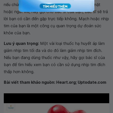
nếu chúng khiến bạn cảm thấy yếu hoặc chóng mặt
hoặc ngất xỉu, hãy gọi cho bác sĩ của bạn, bác sĩ sẽ trả
lời bạn có cần đến gặp trực tiếp không. Mạch hoặc nhịp
tim của bạn là một công cụ quan trọng dự đoán sức
khỏe của bạn.
Lưu ý quan trọng:
Một vài loại thuốc hạ huyết áp làm
giảm nhịp tim tối đa và do đó làm giảm nhịp tim đích.
Nếu bạn đang dùng thuốc như vậy, hãy gọi bác sĩ của
bạn để tìm hiểu xem bạn có cần sử dụng nhịp tim đích
thấp hơn không.
Bài viết tham khảo nguồn: Heart.org; Uptodate.com