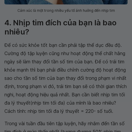
Cảm xúc là một trong nhiều yếu tố ảnh hưởng đến nhịp tim
4. Nhịp tim đích của bạn là bao
nhiêu?
Để có sức khỏe tốt bạn cần phải tập thể dục đều độ.
Cường độ tập luyện cũng như hoạt động thể chất hằng
ngày sẽ làm thay đổi tần số tim của bạn. Để có trái tim
khỏe mạnh thì bạn phải điều chỉnh cường độ hoạt động
sao cho tần số tim của bạn thay đổi trong phạm vi nhất
định, trong phạm vi đó, trái tim bạn sẽ có thời gian thích
nghi, hoạt động hiệu quả nhất. Bạn cần biết nhịp tim tối
đa lý thuyết(nhịp tim tối đa) của mình là bao nhiêu?
Cách tính: nhịp tim tối đa lý thuyết = 220- số tuổi.
Trong vài tuần đầu tiên tập luyện, hãy nhắm đến tần số
tim đích ở mức thấp nhất (tương đương 50% nhịp tim