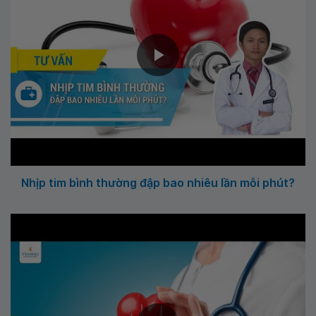
Nhịp tim bình thường đập bao nhiêu lần mỗi phút?