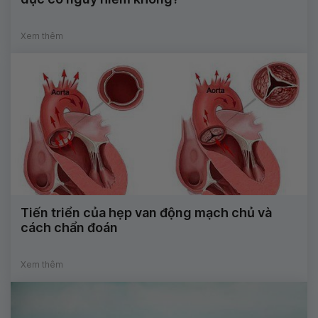
Xem thêm
Tiến triển của hẹp van động mạch chủ và
cách chẩn đoán
Xem thêm