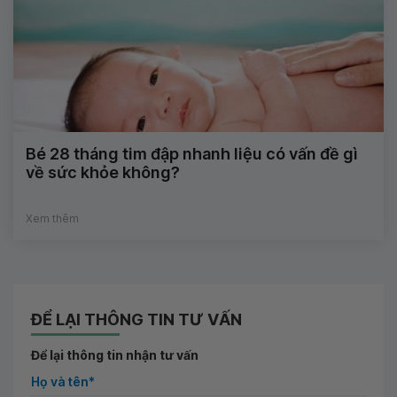
Bé 28 tháng tim đập nhanh liệu có vấn đề gì
về sức khỏe không?
Xem thêm
ĐỂ LẠI THÔNG TIN TƯ VẤN
Để lại thông tin nhận tư vấn
Họ và tên*