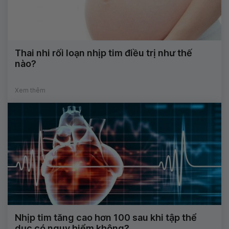
Thai nhi rối loạn nhịp tim điều trị như thế
nào?
Xem thêm
Nhịp tim tăng cao hơn 100 sau khi tập thể
dục có nguy hiểm không?