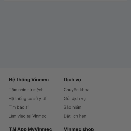
Hệ thống Vinmec
Dịch vụ
Tầm nhìn sứ mệnh
Chuyên khoa
Hệ thống cơ sở y tế
Gói dịch vụ
Tìm bác sĩ
Bảo hiểm
Làm việc tại Vinmec
Đặt lịch hẹn
Tải App MyVinmec
Vinmec shop