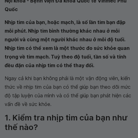
Nội khoa - Bệnh viện Đa khoa Quốc tế Vinmec Phú
Quốc
Nhịp tim của bạn, hoặc mạch, là số lần tim bạn đập
mỗi phút. Nhịp tim bình thường khác nhau ở mỗi
người và cùng một người khác nhau ở mỗi độ tuổi.
Nhịp tim có thể xem là một thước đo sức khỏe quan
trọng về tim mạch. Tuỳ theo độ tuổi, tần số và tính
đều đặn của nhịp tim có thể thay đổi.
Ngay cả khi bạn không phải là một vận động viên, kiến ​​
thức về nhịp tim của bạn có thể giúp bạn theo dõi mức
độ tập luyện của mình và có thể giúp bạn phát hiện các
vấn đề về sức khỏe.
1. Kiểm tra nhịp tim của bạn như
thế nào?