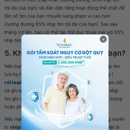
tối đa của bạn) và dần dần tăng hoạt động thể chất để
tần số tim của bạn chuyển sang phạm vi cao hơn
(tương đương 85% nhịp tim tối đa của bạn). Sau sáu
tháng trở lên, bạn có thể tập thể dục thoải mái với 85%
×
nhịp tim tối đa đó.
5. Khi nào cần gọi bác sĩ của bạn?
Nếu bạn đang dùng thuốc chẹn beta để giảm nhịp tim
(và hạ huyết áp) hoặc kiểm soát nhịp bất thường (
rối loạn nhịp tim
), bác sĩ có thể yêu cầu bạn theo dõi
và ghi lại nhịp tim. Chú thích tên thuốc trên bảng nhịp
tim ghi chép của bạn để giúp bác sĩ xác định liều lượng
hoặc phải chuyển sang một loại thuốc khác.
Nếu mạch của bạn rất thấp hoặc nếu bạn thường xuyên
bị
nhịp tim nhanh
không giải thích được, đặc biệt là