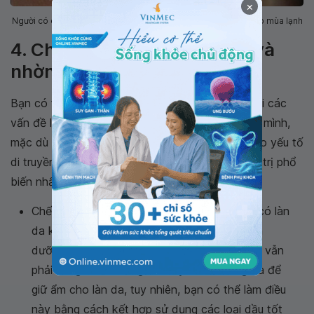
×
Người có da bị khô thường xuyên bị bong tróc ở vùng cằm vào mùa lạnh
4. Chăm sóc làn da vừa khô và
nhờn
Bạn có thể áp dụng nhiều biện pháp để chống lại các
vấn đề liên quan đến làn da vừa khô và dầu của mình,
mặc dù nguyên nhân gây nên tình trạng này là do yếu tố
di truyền. Dưới đây là một vài phương pháp điều trị phổ
biến nhất:
Chế độ dinh dưỡng: Phần lớn, những người có làn
da khô, da nhờn bị nổi mụn do sử dụng kem
dưỡng ẩm hoặc kem dưỡng da. Mặc dù bạn vẫn
phải dùng kem dưỡng ẩm hay kem dưỡng da để
giữ ẩm cho làn da, tuy nhiên, bạn có thể làm điều
này bằng cách kết hợp sử dụng các loại dầu tốt