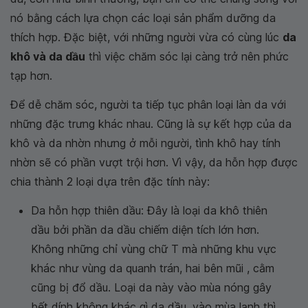
nó bằng cách lựa chọn các loại sản phẩm dưỡng da
thích hợp. Đặc biệt, với những người vừa có cùng lúc
da
khô và da dầu
thì việc chăm sóc lại càng trở nên phức
tạp hơn.
Để dễ chăm sóc, người ta tiếp tục phân loại làn da với
những đặc trưng khác nhau. Cũng là sự kết hợp của da
khô và da nhờn nhưng ở mỗi người, tình khô hay tính
nhờn sẽ có phần vượt trội hơn. Vì vậy, da hỗn hợp được
chia thành 2 loại dựa trên đặc tính này:
Da hỗn hợp thiên dầu: Đây là loại da khô thiên
dầu bởi phần da dầu chiếm diện tích lớn hơn.
Không những chỉ vùng chữ T mà những khu vực
khác như vùng da quanh trán, hai bên mũi , cằm
cũng bị đổ dầu. Loại da này vào mùa nóng gây
bết dính không khác gì da dầu, vào mùa lạnh thì