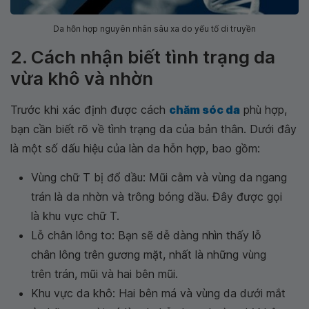
Da hỗn hợp nguyên nhân sâu xa do yếu tố di truyền
2. Cách nhận biết tình trạng da
vừa khô và nhờn
Trước khi xác định được cách
chăm sóc da
phù hợp,
bạn cần biết rõ về tình trạng da của bản thân. Dưới đây
là một số dấu hiệu của làn da hỗn hợp, bao gồm:
Vùng chữ T bị đổ dầu: Mũi cằm và vùng da ngang
trán là da nhờn và trông bóng dầu. Đây được gọi
là khu vực chữ T.
Lỗ chân lông to: Bạn sẽ dễ dàng nhìn thấy lỗ
chân lông trên gương mặt, nhất là những vùng
trên trán, mũi và hai bên mũi.
Khu vực da khô: Hai bên má và vùng da dưới mắt