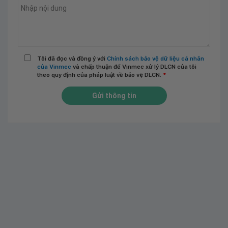
Tôi đã đọc và đồng ý với
Chính sách bảo vệ dữ liệu cá nhân
của Vinmec
và chấp thuận để Vinmec xử lý DLCN của tôi
theo quy định của pháp luật về bảo vệ DLCN.
*
Gửi thông tin