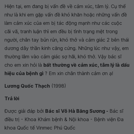
Hiện tại, em đang bị vấn đề về cảm xúc, tâm lý. Cụ thể
như là khi em gặp vấn đề khó khăn hoặc những vấn đề
làm cảm xúc của em bị tác động mạnh như các cuộc
cãi vã, tranh luận thì em đều bị tình trạng mệt trong
người, chân tay bủn rủn, khó thở và cảm giác 2 bên thái
dương dây thần kinh căng cứng. Những lúc như vậy, em
thường lâm vào cảm giác sợ hãi, khó thở. Vậy bác sĩ
cho em xin hỏi là
bất thường về cảm xúc, tâm lý là dấu
hiệu của bệnh gì
? Em xin chân thành cảm ơn ạ!
Lương Quốc Thạch
(1998)
Trả lời
Được giải đáp bởi
Bác sĩ Võ Hà Băng Sương -
Bác sĩ
điều trị - Khoa Khám bệnh & Nội khoa - Bệnh viện Đa
khoa Quốc tế Vinmec Phú Quốc