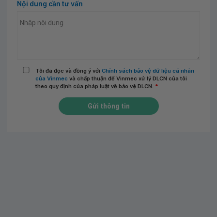
Nội dung cần tư vấn
Tôi đã đọc và đồng ý với
Chính sách bảo vệ dữ liệu cá nhân
của Vinmec
và chấp thuận để Vinmec xử lý DLCN của tôi
theo quy định của pháp luật về bảo vệ DLCN.
*
Gửi thông tin