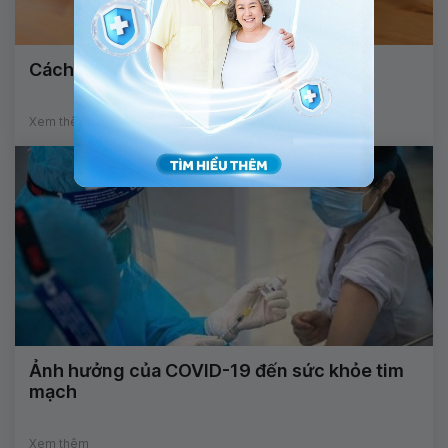
Cách giảm ra mồ hôi tay chân
Xem thêm
Ảnh hưởng của COVID-19 đến sức khỏe tim
mạch
Xem thêm