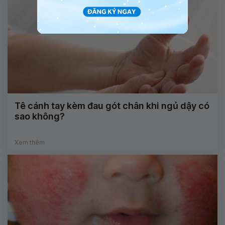
Tê cánh tay kèm đau gót chân khi ngủ dậy có
sao không?
Xem thêm