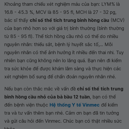
Khoảng tham chiếu xét nghiệm máu của bạn: LYM% là
16.8 - 45.3 %, MCV là 85 - 95 fl, MCH là 27 - 32 pg,
bác sĩ thấy
chỉ số thể tích trung bình hồng cầu
(MCV)
của bạn nhỏ hơn so với giá trị bình thường (bình thường
từ 85 - 95 fl). Thể tích hồng cầu nhỏ có thể do nhiều
nguyên nhân: thiếu sắt, bệnh lý huyết sắc tố,... Mỗi
nguyên nhân có thể ảnh hưởng ít nhiều đến thai nhi. Tuy
nhiên bạn cũng không nên lo lắng quá. Bạn nên đi kiểm
tra sức khỏe để được khám lâm sàng và thực hiện các
xét nghiệm bổ sung để chẩn đoán nguyên nhân nhé.
Nếu bạn còn thắc mắc về vấn đề
chỉ số thể tích trung
bình hồng cầu nhỏ của bà bầu 12 tuần
, bạn có thể
đến bệnh viện thuộc
Hệ thống Y tế Vinmec
để kiểm
tra và tư vấn thêm bạn nhé. Cảm ơn bạn đã tin tưởng
và gửi câu hỏi đến Vinmec. Chúc bạn có thật nhiều sức