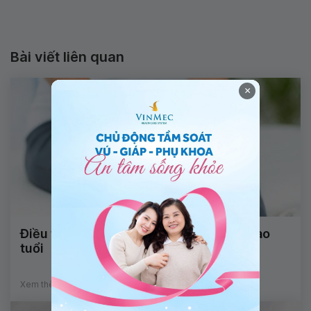
Bài viết liên quan
×
Điều trị đau cơ xương khớp cho người cao
tuổi
Xem thêm