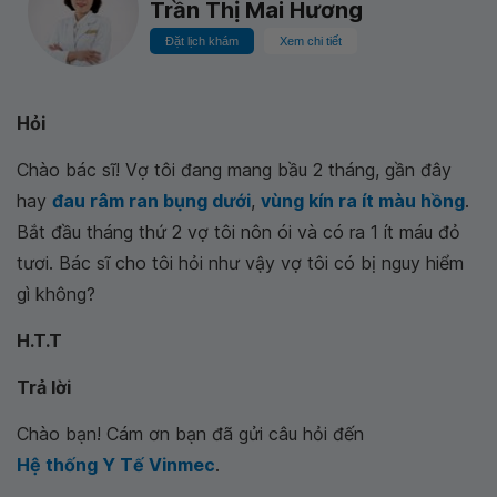
Trần Thị Mai Hương
Đặt lịch khám
Xem chi tiết
Hỏi
Chào bác sĩ! Vợ tôi đang mang bầu 2 tháng, gần đây
hay
đau râm ran bụng dưới
,
vùng kín ra ít màu hồng
.
Bắt đầu tháng thứ 2 vợ tôi nôn ói và có ra 1 ít máu đỏ
tươi. Bác sĩ cho tôi hỏi như vậy vợ tôi có bị nguy hiểm
gì không?
H.T.T
Trả lời
Chào bạn! Cám ơn bạn đã gửi câu hỏi đến
Hệ thống Y Tế Vinmec
.