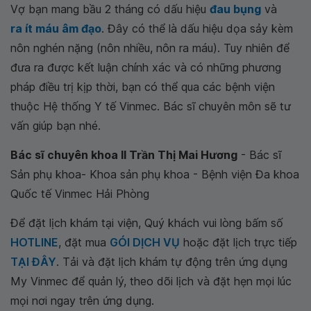
Vợ bạn mang bầu 2 tháng có dấu hiệu
đau bụng
và
ra ít máu âm đạo
. Đây có thể là dấu hiệu dọa sảy kèm
nôn nghén nặng (nôn nhiều, nôn ra máu). Tuy nhiên để
đưa ra được kết luận chính xác và có những phương
pháp điều trị kịp thời, bạn có thể qua các bệnh viện
thuộc Hệ thống Y tế Vinmec. Bác sĩ chuyên môn sẽ tư
vấn giúp bạn nhé.
Bác sĩ chuyên khoa II Trần Thị Mai Hương
- Bác sĩ
Sản phụ khoa- Khoa sản phụ khoa - Bệnh viện Đa khoa
Quốc tế Vinmec Hải Phòng
Để đặt lịch khám tại viện, Quý khách vui lòng bấm số
HOTLINE
, đặt mua
GÓI DỊCH VỤ
hoặc đặt lịch trực tiếp
TẠI ĐÂY
. Tải và đặt lịch khám tự động trên ứng dụng
My Vinmec để quản lý, theo dõi lịch và đặt hẹn mọi lúc
mọi nơi ngay trên ứng dụng.