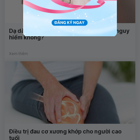
Dạ dày thai nhi nhỏ hơn bình thường có nguy
hiểm không?
Xem thêm
Điều trị đau cơ xương khớp cho người cao
tuổi