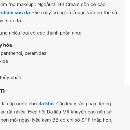
điểm “no makeup”. Ngoài ra, BB Cream còn có các
c
chăm sóc da
. Điều này có nghĩa là bạn vừa có thể sử
ăm sóc da.
ưng nhiều loại có các thành phần như:
y hóa
, panthenol, ceramides
xide
 thủy phân
am
 là cấp nước cho
da khô
. Cần lưu ý rằng hàm lượng
au rất nhiều. Hiệp hội Da liễu Mỹ khuyến cáo nên sử
hơn mỗi ngày. Nếu kem BB có chỉ số SPF thấp hơn,