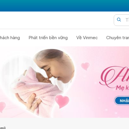
hách hàng
Phát triển bền vững
Về Vinmec
Chuyên tra
 mỹ