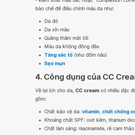
- kiểm soát màu sắc hoặc “complexion correc
bào chế để điều chỉnh màu da như:
Da đỏ
Da xỉn màu
Quầng thâm mắt tối
Màu da không đồng đều
Tăng sắc tố
(như đốm nâu)
Sẹo mụn
4. Công dụng của CC Cre
Về lợi ích cho da,
CC cream
có nhiều đặc đ
gồm:
Chất bảo vệ da:
vitamin
,
chất chống o
Khoáng chất SPF: oxit kẽm, titanium dio
Chất làm sáng: niacinamide, rễ cam thảo