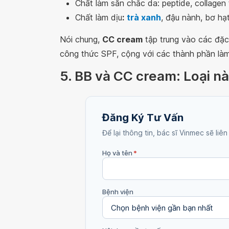
Chất làm săn chắc da: peptide, collagen
Chất làm dịu
:
trà xanh
, đậu nành, bơ hạ
Nói chung,
CC cream
tập trung vào các đặc 
công thức SPF, cộng với các thành phần l
5. BB và CC cream: Loại nà
Đăng Ký Tư Vấn
Để lại thông tin, bác sĩ Vinmec sẽ liên
Họ và tên
*
Bệnh viện