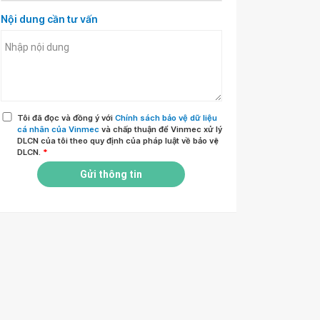
Nội dung cần tư vấn
Tôi đã đọc và đồng ý với
Chính sách bảo vệ dữ liệu
cá nhân của Vinmec
và chấp thuận để Vinmec xử lý
DLCN của tôi theo quy định của pháp luật về bảo vệ
DLCN.
*
Gửi thông tin