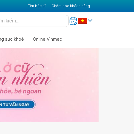
Tìm bác sĩ
Chăm sóc khách hàng
ng sức khoẻ
Online.Vinmec