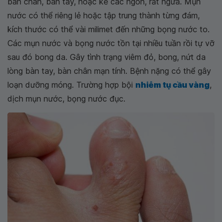
bàn chân, bàn tay, hoặc kẽ các ngón, rất ngứa. Mụn
nước có thể riêng lẻ hoặc tập trung thành từng đám,
kích thước có thể vài milimet đến những bọng nước to.
Các mụn nước và bọng nước tồn tại nhiều tuần rồi tự vỡ
sau đó bong da. Gây tình trạng viêm đỏ, bong, nứt da
lòng bàn tay, bàn chân mạn tính. Bệnh nặng có thể gây
loạn dưỡng móng. Trường hợp bội
nhiễm tụ cầu vàng
,
dịch mụn nước, bọng nước đục.