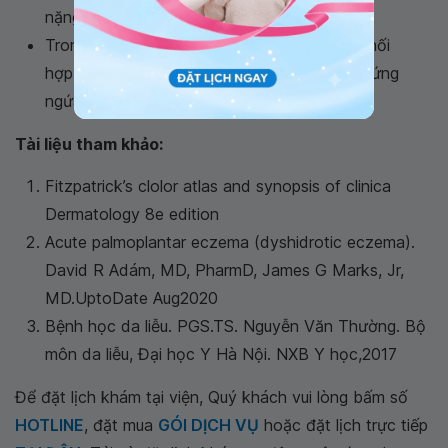
nặng hơn.
Trong giai đoạn khô da, bong, nứt da cần phối
hợp bôi các kem dưỡng ẩm để giảm triệu chứng
ngứa và đau rát.
Tài liệu tham khảo:
Fitzpatrick’s clolor atlas and synopsis of clinica
Dermatology 8e edition
Acute palmoplantar eczema (dyshidrotic eczema).
David R Adám, MD, PharmD, James G Marks, Jr,
MD.UptoDate Aug2020
Bệnh học da liễu. PGS.TS. Nguyễn Văn Thường. Bộ
môn da liễu, Đại học Y Hà Nội. NXB Y học,2017
Để đặt lịch khám tại viện, Quý khách vui lòng bấm số
HOTLINE
, đặt mua
GÓI DỊCH VỤ
hoặc đặt lịch trực tiếp