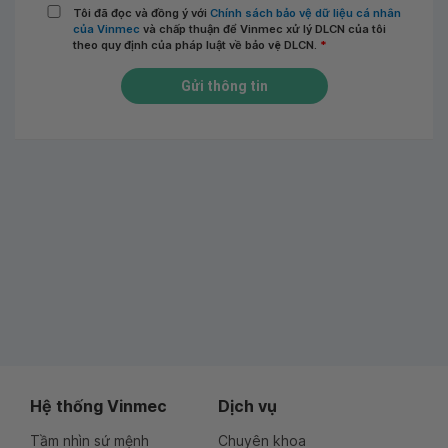
Tôi đã đọc và đồng ý với
Chính sách bảo vệ dữ liệu cá nhân
của Vinmec
và chấp thuận để Vinmec xử lý DLCN của tôi
theo quy định của pháp luật về bảo vệ DLCN.
*
Gửi thông tin
Hệ thống Vinmec
Dịch vụ
Tầm nhìn sứ mệnh
Chuyên khoa