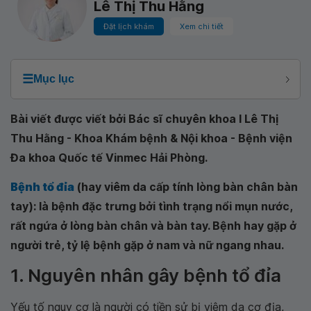
Lê Thị Thu Hằng
Đặt lịch khám
Xem chi tiết
☰
Mục lục
Bài viết được viết bởi Bác sĩ chuyên khoa I Lê Thị
Thu Hằng - Khoa Khám bệnh & Nội khoa - Bệnh viện
Đa khoa Quốc tế Vinmec Hải Phòng.
Bệnh tổ đỉa
(hay viêm da cấp tính lòng bàn chân bàn
tay): là bệnh đặc trưng bởi tình trạng nổi mụn nước,
rất ngứa ở lòng bàn chân và bàn tay. Bệnh hay gặp ở
người trẻ, tỷ lệ bệnh gặp ở nam và nữ ngang nhau.
1. Nguyên nhân gây bệnh tổ đỉa
Yếu tố nguy cơ là người có tiền sử bị viêm da cơ địa,