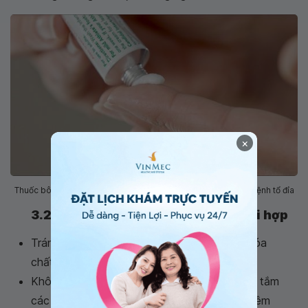
×
Thuốc bôi chứa corticosteroids được sử dụng trong điều trị bệnh tổ đỉa
3.2 Các biện pháp chăm sóc da phối hợp
Tránh tiếp xúc với xà phòng, chất tẩy rửa, hóa
chất....
Không ngâm nước muối tự pha, không ngâm tắm
các loại nước lá cây có thể gây tình trạng viêm