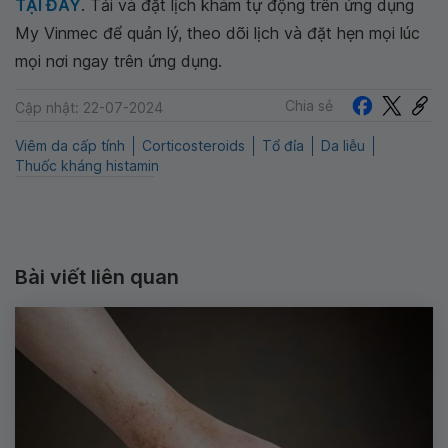
TẠI ĐÂY
. Tải và đặt lịch khám tự động trên ứng dụng
My Vinmec để quản lý, theo dõi lịch và đặt hẹn mọi lúc
mọi nơi ngay trên ứng dụng.
Chia sẻ
Cập nhật: 22-07-2024
Viêm da cấp tính
Corticosteroids
Tổ đỉa
Da liễu
Thuốc kháng histamin
Bài viết liên quan