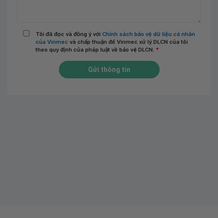
Tôi đã đọc và đồng ý với
Chính sách bảo vệ dữ liệu cá nhân
của Vinmec
và chấp thuận để Vinmec xử lý DLCN của tôi
theo quy định của pháp luật về bảo vệ DLCN.
*
Gửi thông tin