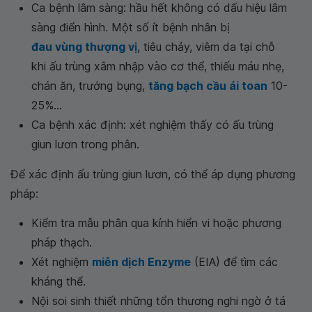
Ca bệnh lâm sàng
: hầu hết không có dấu hiệu lâm
sàng điển hình. Một số ít bệnh nhân bị
đau vùng thượng v
ị
, tiêu chảy, viêm da tại chỗ
khi ấu trùng xâm nhập vào cơ thể, thiếu máu nhẹ,
chán ăn, trướng bụng,
tăng bạch cầu ái toan
10-
25%...
Ca bệnh xác định
: xét nghiệm thấy có ấu trùng
giun lươn trong phân.
Để xác định ấu trùng giun lươn, có thể áp dụng phương
pháp:
Kiểm tra mẫu phân qua kính hiển vi hoặc phương
pháp thạch.
Xét nghiệm
miễn dịch Enzyme
(EIA) để tìm các
kháng thể.
Nội soi sinh thiết những tổn thương nghi ngờ ở tá