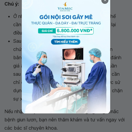
×
Chú ý:
Ở những bệnh nhân suy giảm miễn dịch, có thể
cần phải
điều trị giun lươn
kéo dài hoặc lặp lại
điều trị.
Sau khi
điều trị giun lươn
, cần đề phòng hội
chứng tăng nhiễm ở bệnh nhân mắc giun lươn
bằng cách thực hiện lặp lại xét nghiệm phân đánh
giá ấu trùng non và ấu trùng sợi từ 2 đến 4 tuần
sau đó. Nếu phân vẫn ra kết quả dương tính, cần
chỉ định điều trị lại. Kháng sinh phổ rộng được sử
dụng để điều trị nhiễm khuẩn đồng thời ngăn chặn
sự xâm nhập của ấu trùng từ ruột.
Nếu nhận thấy các vấn đề bất thường nghi ngờ mắc
bệnh giun lươn, bạn nên thăm khám và tư vấn ngay với
các bác sĩ chuyên khoa.