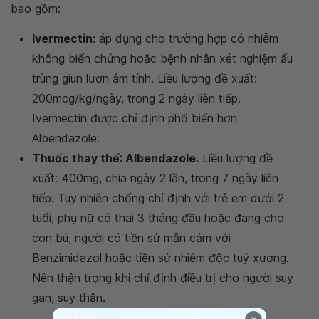
bao gồm:
Ivermectin:
áp dụng cho trường hợp có nhiễm
không biến chứng hoặc bệnh nhân xét nghiệm ấu
trùng giun lươn âm tính. Liều lượng đề xuất:
200mcg/kg/ngày, trong 2 ngày liên tiếp.
Ivermectin được chỉ định phổ biến hơn
Albendazole.
Thuốc thay thế: Albendazole.
Liều lượng đề
xuất: 400mg, chia ngày 2 lần, trong 7 ngày liên
tiếp. Tuy nhiên chống chỉ định với trẻ em dưới 2
tuổi, phụ nữ có thai 3 tháng đầu hoặc đang cho
con bú, người có tiền sử mẫn cảm với
Benzimidazol hoặc tiền sử nhiễm độc tuỷ xương.
Nên thận trọng khi chỉ định điều trị cho người suy
gan, suy thận.