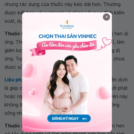
nhưng tác dụng của thuốc này kéo dài hơn. Thường
được kết hợp với corticoid và dùng với mục đích kiểm
×
soát, dự phòng cơn hen.
Thuốc Omalizumab (Xolair):
Dùng trong điều trị hen dị
ứng. Thuốc gắn kết với Globulin miễn dịch E (IgE), làm
giảm lượng IgE tự do gây kích hoạt các phản ứng dị
ứng. Tuy nhiên thuốc này lại khá đắt nên hiện tại chưa
được sử dụng nhiều ở Việt Nam.
Liệu pháp miễn dịch
:
Mục đích của liệu pháp miễn dịch
là giúp cơ thể dung nạp với các dị nguyên làm khởi phát
hoặc nặng lên các cơn hen trong khi các dị nguyên này
không thể loại bỏ được hoàn toàn trong môi trường
sống như: mạt bọ nhà, phấn hoa,...
Thuốc corticosteroid dạng uống:
Thuốc điều trị hen
có tác dụng ngắn và làm giảm nhanh cơn hen cấp tính.