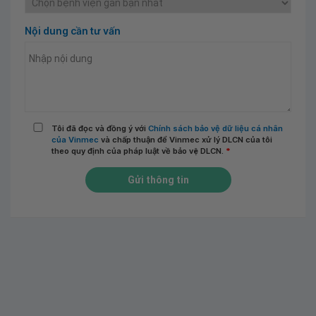
Nội dung cần tư vấn
Tôi đã đọc và đồng ý với
Chính sách bảo vệ dữ liệu cá nhân
của Vinmec
và chấp thuận để Vinmec xử lý DLCN của tôi
theo quy định của pháp luật về bảo vệ DLCN.
*
Gửi thông tin