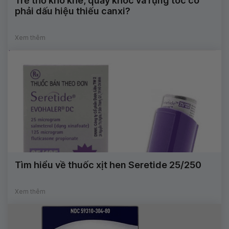
Trẻ thở khò khè, quấy khóc và rụng tóc có
phải dấu hiệu thiếu canxi?
Xem thêm
Tìm hiểu về thuốc xịt hen Seretide 25/250
Xem thêm