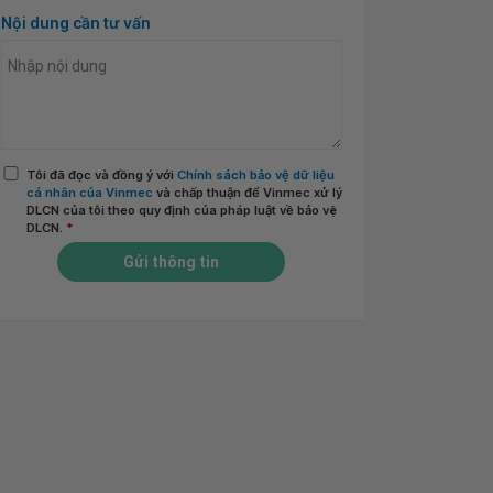
Nội dung cần tư vấn
Tôi đã đọc và đồng ý với
Chính sách bảo vệ dữ liệu
cá nhân của Vinmec
và chấp thuận để Vinmec xử lý
DLCN của tôi theo quy định của pháp luật về bảo vệ
DLCN.
*
Gửi thông tin