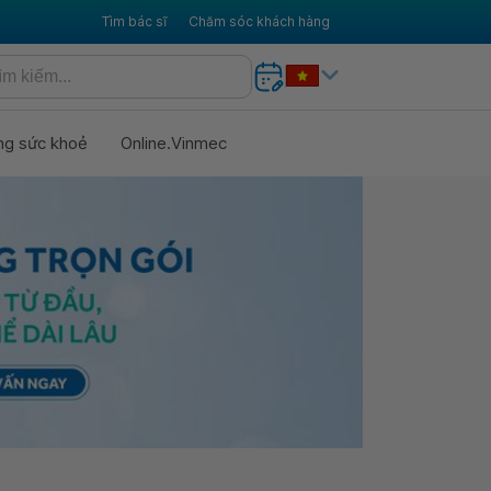
Tìm bác sĩ
Chăm sóc khách hàng
ng sức khoẻ
Online.Vinmec