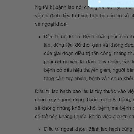
Người bị bệnh lao nói chung và lao hạch nó
và chỉ định điều trị thích hợp tại các cơ sở
và ngoại khoa:
Điều trị nội khoa: Bệnh nhân phải tuân t
lao, đúng liều, đủ thời gian và không đư
của giai đoạn điều trị tấn công, tháng th
phải xét nghiệm lại đàm. Tuy nhiên, cần 
bệnh có dấu hiệu thuyên giảm, người bệ
tăng cân, tuy nhiên, bệnh vẫn chưa khỏi 
Điều trị lao hạch bao lâu là tùy thuộc vào v
nhân tự ý ngưng dùng thuốc trước 8 tháng, b
sẽ không những không khỏi bệnh, mà bệnh còn
sẽ trở nên kháng thuốc, khiến việc điều trị 
Điều trị ngoại khoa: Bệnh lao hạch cũng