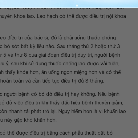
i riêng phải được chẩn đoán để xác định đúng bệnh lao
 chuyên khoa lao. Lao hạch có thể được điều trị nội khoa
heo điều trị của bác sĩ, đó là phải uống thuốc chống
ợc bỏ sót bất kỳ liều nào. Sau tháng thứ 2 hoặc thứ 3
ứ 5 và thứ 8 của giai đoạn điều trị duy trì, người bệnh
lưu ý, sau khi sử dụng thuốc chống lao được vài tuần,
nh thấy khỏe hơn, ăn uống ngon miệng hơn và có thể
hoàn toàn và cần tiếp tục điều trị đủ 8 tháng.
iệc người bệnh có bỏ dở điều trị hay không. Nếu bệnh
ỏ dở việc điều trị khi thấy dấu hiệu bệnh thuyên giảm,
 nhanh tái phát trở lại. Nguy hiểm hơn là vi khuẩn lao
sau này gặp khó khăn hơn.
 có thể được điều trị bằng cách phẫu thuật cắt bỏ