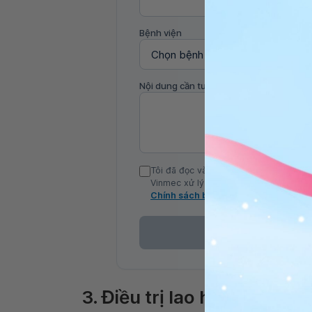
Bệnh viện
Nội dung cần tư vấn
Tôi đã đọc và đồng ý với Chính sách b
Vinmec xử lý DLCN của tôi theo quy đị
Chính sách bảo mật
3. Điều trị lao hạch bao lâ