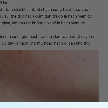
ể lao.
h do nhiễm khuẩn): Khi hạch sưng to, đỏ, sờ vào
 đau, thể tích hạch giảm dần thì đó là hạch viêm do
 giảm, lúc đau lúc không có thể là hạch viêm do
triển nhanh, gốc hạch có chân lan tỏa như rễ cây lan
 cơ đây là hạch ung thư hoặc hạch di căn ung thư.