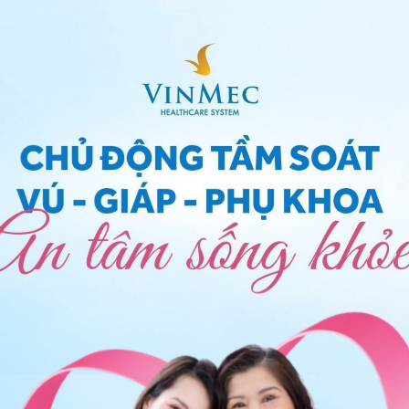
 được không là thắc mắc của nhiều người
 hệ tư vấn trong 24 giờ.
Số điện thoại
*