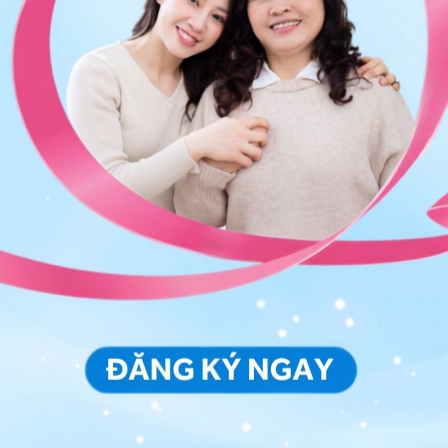
ảo vệ dữ liệu cá nhân của Vinmec và chấp thuận để
nh của pháp luật về bảo vệ DLCN.
Đăng Ký
u?