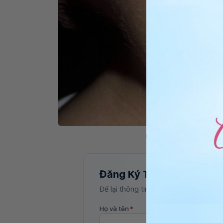
Bệnh lao hạch có chữa khỏi
Đăng Ký Tư Vấn
Để lại thông tin, bác sĩ Vinmec sẽ liên
Họ và tên
*