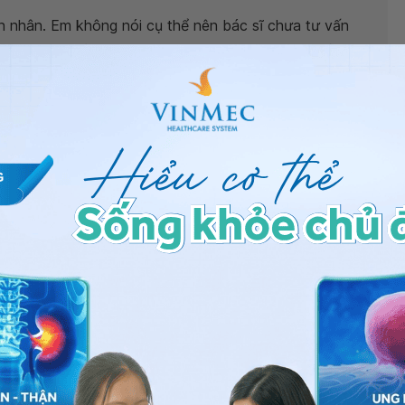
 nhân. Em không nói cụ thể nên bác sĩ chưa tư vấn
ờng giáp cảm thấy mệt, đau tức ngực, khó thở
là
i khám và dùng thuốc theo kế hoạch điều trị của bác sĩ
ốc kết quả xét nghiệm của em bình thường cũng không
c
Hệ thống Y tế Vinmec
để được kiểm tra bởi các bác
húc em mạnh khỏe.
Nguyễn Xuân Thắng
- Phó khoa khám bệnh & Nội khoa
Bệnh viện Đa khoa Quốc tế Vinmec Central Park
ng bấm số
HOTLINE
, đặt mua
GÓI DỊCH VỤ
hoặc đặt
 tự động trên ứng dụng My Vinmec để quản lý, theo dõi
g dụng.