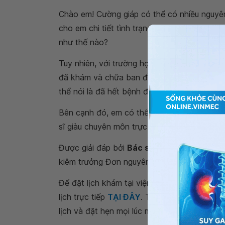
Chào em! Cường giáp có thể có nhiều nguyên
cho em chi tiết tình trạng,
bệnh nhân mắc cư
như thế nào?
Tuy nhiên, với trường hợp của em, em phải đ
đã khám và chữa ban đầu. Sau khi uống thu
thể nói là đã hết bệnh được.
Bên cạnh đó, em có thể tới bệnh viện thuộ
sĩ giàu chuyên môn trực tiếp thăm khám. C
Được giải đáp bởi
Bác sĩ chuyên khoa II 
kiêm trưởng Đơn nguyên Nội trú Nội bệnh - 
Để đặt lịch khám tại viện, Quý khách vui lò
lịch trực tiếp
TẠI ĐÂY
. Tải và đặt lịch khám
lịch và đặt hẹn mọi lúc mọi nơi ngay trên ứn