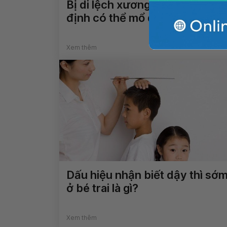
Bị di lệch xương sau bó lá cố
định có thể mổ được không?
Xem thêm
Dấu hiệu nhận biết dậy thì sớ
ở bé trai là gì?
Xem thêm