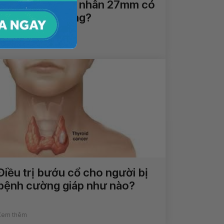
Bướu basedow nhân 27mm có
nguy hiểm không?
Xem thêm
Điều trị bướu cổ cho người bị
bệnh cường giáp như nào?
Xem thêm