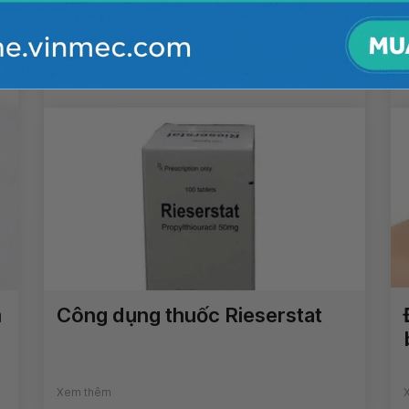
Trẻ thủ dâm có phải dấu hiệu
dậy thì sớm không?
Xem thêm
m
Công dụng thuốc Rieserstat
Xem thêm