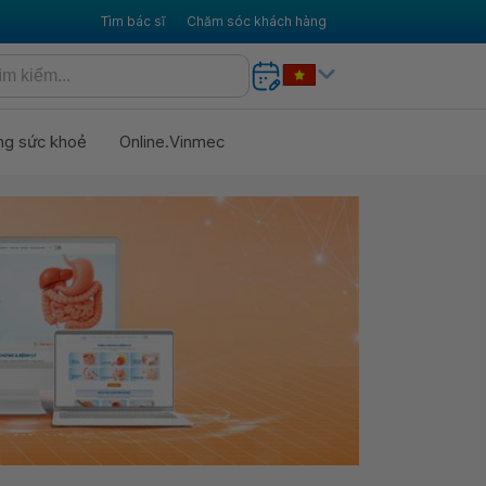
Tìm bác sĩ
Chăm sóc khách hàng
ng sức khoẻ
Online.Vinmec