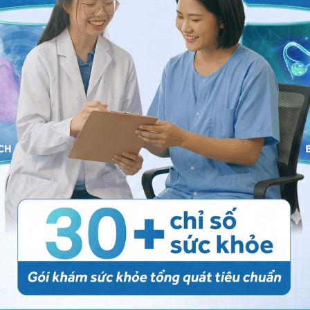
Chia sẻ
A
Nội tiết
Thuốc chữa cường giáp
đau tức ngực