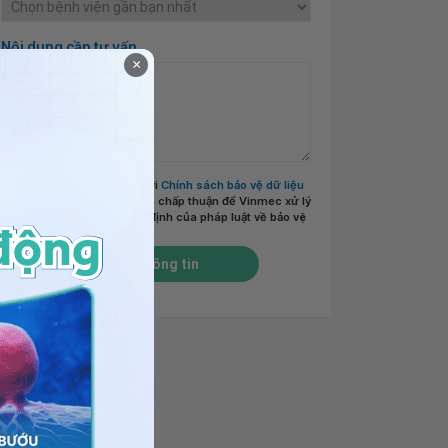
Nội dung cần tư vấn
×
Tôi đã đọc và đồng ý với
Chính sách bảo vệ dữ liệu
cá nhân của Vinmec
và chấp thuận để Vinmec xử lý
DLCN của tôi theo quy định của pháp luật về bảo vệ
DLCN.
*
Gửi thông tin