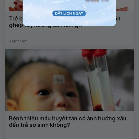
Trẻ bị thiếu máu hồng cầu hình liềm muốn
ghép tủy xương cần làm gì?
Xem thêm
Bệnh thiếu máu huyết tán có ảnh hưởng xấu
đến trẻ sơ sinh không?