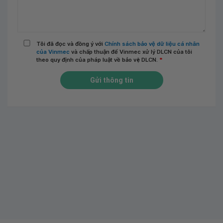
Tôi đã đọc và đồng ý với
Chính sách bảo vệ dữ liệu cá nhân
của Vinmec
và chấp thuận để Vinmec xử lý DLCN của tôi
theo quy định của pháp luật về bảo vệ DLCN.
*
Gửi thông tin