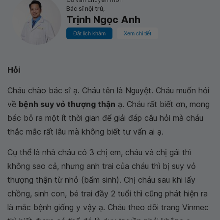
Bác sĩ nội trú,
Trịnh Ngọc Anh
Đặt lịch khám
Xem chi tiết
Hỏi
Cháu chào bác sĩ ạ. Cháu tên là Nguyệt. Cháu muốn hỏi
về
bệnh suy vỏ thượng thận
ạ. Cháu rất biết ơn, mong
bác bỏ ra một ít thời gian để giải đáp câu hỏi mà cháu
thắc mắc rất lâu mà không biết tư vấn ai ạ.
Cụ thể là nhà cháu có 3 chị em, cháu và chị gái thì
không sao cả, nhưng anh trai của cháu thì bị suy vỏ
thượng thận từ nhỏ (bẩm sinh). Chị cháu sau khi lấy
chồng, sinh con, bé trai đầy 2 tuổi thì cũng phát hiện ra
là mắc bệnh giống y vậy ạ. Cháu theo dõi trang Vinmec