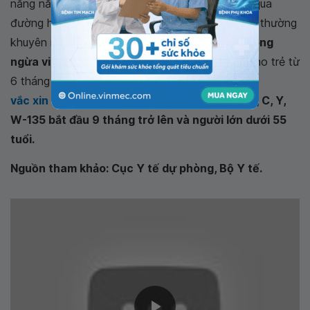
năng năng trở thành bệnh dịch vì nó lây truyền qua
đường hô hấp. Chính vì vậy, các chuyên gia y tế thường
khuyên nên tiêm vắc xin, đặc biệt là
vắc xin phòng
ngừa viêm màng não mô cầu tuýp B,C
dành cho trẻ từ
6 tháng trở lên và người lớn dưới 45 tuổi hoặc
vắc xin ngừa viêm màng não mô cầu
4 tuýp A, C, Y,
W-135 bắt đầu 9 tháng trở lên và người lớn dưới 55
tuổi.
Nguồn tham khảo: Cục Y tế dự phòng, Bộ Y tế.