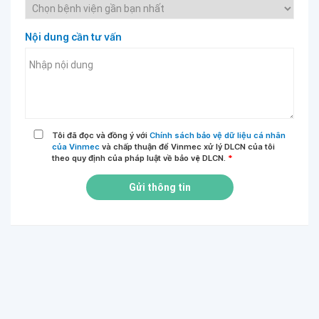
Nội dung cần tư vấn
Tôi đã đọc và đồng ý với
Chính sách bảo vệ dữ liệu cá nhân
của Vinmec
và chấp thuận để Vinmec xử lý DLCN của tôi
theo quy định của pháp luật về bảo vệ DLCN.
*
Gửi thông tin