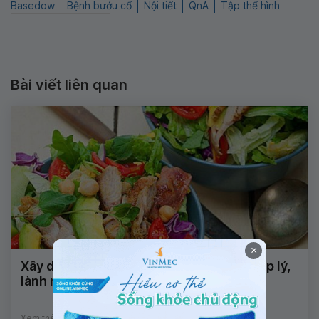
Basedow
Bệnh bướu cổ
Nội tiết
QnA
Tập thể hình
Bài viết liên quan
×
Xây dựng chế độ ăn tăng cơ giảm mỡ hợp lý,
lành mạnh
Xem thêm