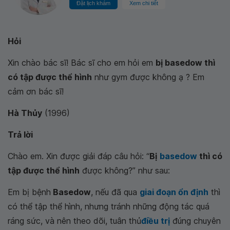
Đặt lịch khám
Xem chi tiết
Hỏi
Xin chào bác sĩ! Bác sĩ cho em hỏi em
bị basedow thì
có tập được thể hình
như gym được không ạ ? Em
cảm ơn bác sĩ!
Hà Thủy
(1996)
Trả lời
Chào em. Xin được giải đáp câu hỏi: “
Bị
basedow
thì có
tập được thể hình
được không?” như sau:
Em bị bệnh
Basedow
, nếu đã qua
giai đoạn ổn định
thì
có thể tập thể hình, nhưng tránh những động tác quá
ráng sức, và nên theo dõi, tuân thủ
điều trị
đúng chuyên