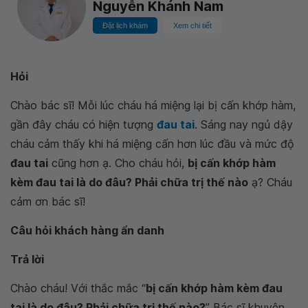
Nguyễn Khánh Nam
Đặt lịch khám
Xem chi tiết
Hỏi
Chào bác sĩ! Mỗi lúc cháu há miệng lại bị cấn khớp hàm,
gần đây cháu có hiện tượng
đau tai
. Sáng nay ngủ dậy
cháu cảm thấy khi há miệng cấn hơn lúc đầu và mức độ
đau tai
cũng hơn ạ. Cho cháu hỏi,
bị cấn khớp hàm
kèm đau tai là do đâu? Phải chữa trị thế nào
ạ? Cháu
cảm ơn bác sĩ!
Câu hỏi khách hàng ẩn danh
Trả lời
Chào cháu! Với thắc mắc “
bị cấn khớp hàm kèm đau
tai là do đâu? Phải chữa trị thế nào?
” Bác sĩ khuyên