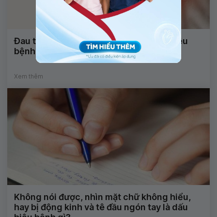
Đau tai kèm ù tai sau ngoáy tai là dấu hiệu
bệnh gì?
Xem thêm
Không nói được, nhìn mặt chữ không hiểu,
hay bị động kinh và tê đầu ngón tay là dấu