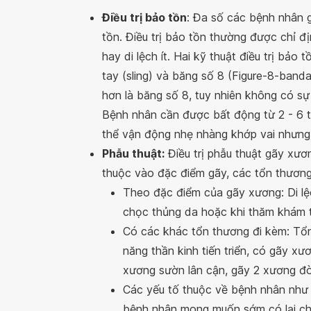
Điều trị bảo tồn
: Đa số các bệnh nhân 
tồn. Điều trị bảo tồn thường được chỉ 
hay di lệch ít. Hai kỹ thuật điều trị bả
tay (sling) và băng số 8 (Figure-8-banda
hơn là băng số 8, tuy nhiên không có sự 
Bệnh nhân cần được bất động từ 2 - 6 t
thể vận động nhẹ nhàng khớp vai nhưng
Phẫu thuật:
Điều trị phẫu thuật gãy xươ
thuộc vào đặc điểm gãy, các tổn thương
Theo đặc điểm của gãy xương: Di lệ
chọc thủng da hoặc khi thăm khám thấ
Có các khác tổn thương đi kèm: Tổ
năng thần kinh tiến triển, có gãy xư
xương sườn lân cận, gãy 2 xương đ
Các yếu tố thuộc về bệnh nhân như
bệnh nhân mong muốn sớm có lại ch