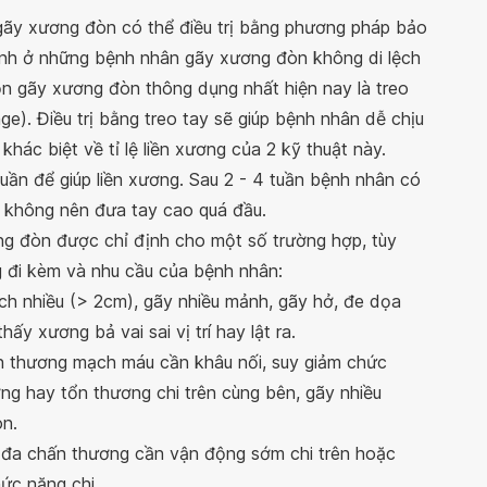
gãy xương đòn có thể điều trị bằng phương pháp bảo
định ở những bệnh nhân gãy xương đòn không di lệch
o tồn gãy xương đòn thông dụng nhất hiện nay là treo
ge). Điều trị bằng treo tay sẽ giúp bệnh nhân dễ chịu
khác biệt về tỉ lệ liền xương của 2 kỹ thuật này.
uần để giúp liền xương. Sau 2 - 4 tuần bệnh nhân có
 không nên đưa tay cao quá đầu.
ng đòn được chỉ định cho một số trường hợp, tùy
 đi kèm và nhu cầu của bệnh nhân:
ch nhiều (> 2cm), gãy nhiều mảnh, gãy hở, đe dọa
y xương bả vai sai vị trí hay lật ra.
n thương mạch máu cần khâu nối, suy giảm chức
ơng hay tổn thương chi trên cùng bên, gãy nhiều
òn.
 đa chấn thương cần vận động sớm chi trên hoặc
ức năng chi.