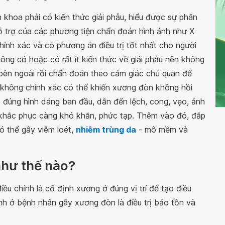
n khoa phải có kiến thức giải phẫu, hiểu được sự phân
ỗ trợ của các phương tiện chẩn đoán hình ảnh như X
nh xác và có phương án điều trị tốt nhất cho người
hông có hoặc có rất ít kiến thức về giải phẫu nên không
 bên ngoài rồi chẩn đoán theo cảm giác chủ quan để
 không chính xác có thể khiến xương đòn không hồi
o đúng hình dáng ban đầu, dẫn đến lệch, cong, vẹo, ảnh
khắc phục càng khó khăn, phức tạp. Thêm vào đó, đắp
ó thể gây viêm loét,
nhiễm trùng da
- mô mềm và
như thế nào?
iều chỉnh là cố định xương ở đúng vị trí để tạo điều
ính ở bệnh nhân gãy xương đòn là điều trị bảo tồn và