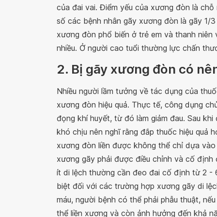
của đai vai. Điểm yếu của xương đòn là chỗ 
số các bệnh nhân gãy xương đòn là gãy 1/3 
xương đòn phổ biến ở trẻ em và thanh niên v
nhiều. Ở người cao tuổi thường lực chấn thư
2. Bị gãy xương đòn có n
Nhiều người lầm tưởng về tác dụng của thu
xương đòn hiệu quả. Thực tế, công dụng chủ 
đọng khí huyết, từ đó làm giảm đau. Sau khi
khó chịu nên nghĩ rằng đắp thuốc hiệu quả h
xương đòn liền được không thể chỉ dựa vào 
xương gãy phải được điều chỉnh và cố định 
ít di lệch thường cần đeo đai cố định từ 2 - 
biệt đối với các trường hợp xương gãy di l
máu, người bệnh có thể phải phẫu thuật, nế
thể liền xương và còn ảnh hưởng đến khả n