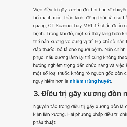
Việc điều trị gãy xương đòi hỏi bác sĩ chuyê
bố mạch máu, thần kinh, đồng thời cần sự h
quang, CT Scanner hay MRI để chẩn đoán chí
bệnh. Trong khi đó, một số thầy lang hiện k
thể nắn xương về đúng vị trí. Họ chỉ sờ nắn
đắp thuốc, bó lá cho người bệnh. Nắn chỉnh
phục, nếu xương lành lại thì cũng không the
hưởng nghiêm trọng đến chức năng và việc 
một số loại thuốc không rõ nguồn gốc còn c
nguy hiểm hơn là
nhiễm trùng huyết
.
3. Điều trị gãy xương đòn 
Nguyên tắc trong điều trị gãy xương đòn là đ
kiện liền xương. Hai phương pháp điều trị ch
phẫu thuật: