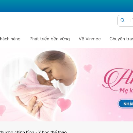
hách hàng
Phát triển bền vững
Về Vinmec
Chuyên tra
thương chỉnh hình - Y học thể thao