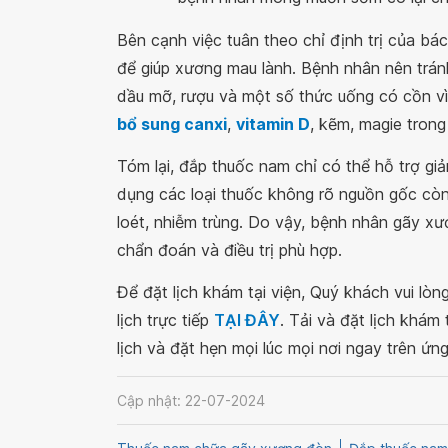
Bên cạnh việc tuân theo chỉ định trị của b
để giúp xương mau lành. Bệnh nhân nên trán
dầu mỡ, rượu và một số thức uống có cồn vì
bổ sung canxi
,
vitamin D
, kẽm, magie tron
Tóm lại, đắp thuốc nam chỉ có thể hỗ trợ gi
dụng các loại thuốc không rõ nguồn gốc còn
loét, nhiễm trùng. Do vậy, bệnh nhân gãy x
chẩn đoán và điều trị phù hợp.
Để đặt lịch khám tại viện, Quý khách vui lò
lịch trực tiếp
TẠI ĐÂY
. Tải và đặt lịch khám
lịch và đặt hẹn mọi lúc mọi nơi ngay trên ứn
Cập nhật: 22-07-2024