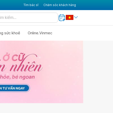
Tìm bác sĩ
Chăm sóc khách hàng
ng sức khoẻ
Online.Vinmec