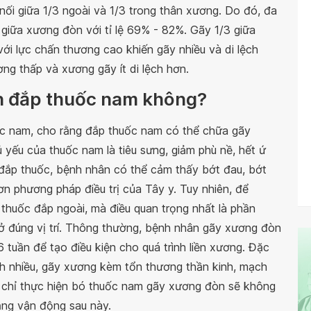
nối giữa 1/3 ngoài và 1/3 trong thân xương. Do đó, đa
giữa xương đòn với tỉ lệ 69% - 82%. Gãy 1/3 giữa
ới lực chấn thương cao khiến gãy nhiều và di lệch
ơng thấp và xương gãy ít di lệch hơn.
ên đắp thuốc nam không?
ốc nam, cho rằng đắp thuốc nam có thể chữa gãy
yếu của thuốc nam là tiêu sưng, giảm phù nề, hết ứ
 đắp thuốc, bệnh nhân có thể cảm thấy bớt đau, bớt
ơn phương pháp điều trị của Tây y. Tuy nhiên, để
thuốc đắp ngoài, mà điều quan trọng nhất là phần
ở đúng vị trí. Thông thường, bệnh nhân gãy xương đòn
6 tuần để tạo điều kiện cho quá trình liền xương. Đặc
ệch nhiều, gãy xương kèm tổn thương thần kinh, mạch
u chỉ thực hiện bó thuốc nam gãy xương đòn sẽ không
ăng vận động sau này.