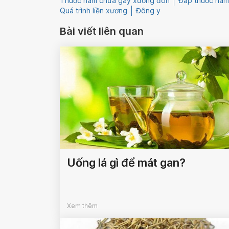
Thuốc nam chữa gãy xương đòn
Đắp thuốc nam
Quá trình liền xương
Đông y
Bài viết liên quan
Uống lá gì để mát gan?
Xem thêm