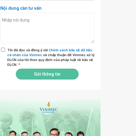
Nội dung cần tư vấn
Tôi đã đọc và đồng ý với
Chính sách bảo vệ dữ liệu
cá nhân của Vinmec
và chấp thuận để Vinmec xử lý
DLCN của tôi theo quy định của pháp luật về bảo vệ
DLCN.
*
Gửi thông tin