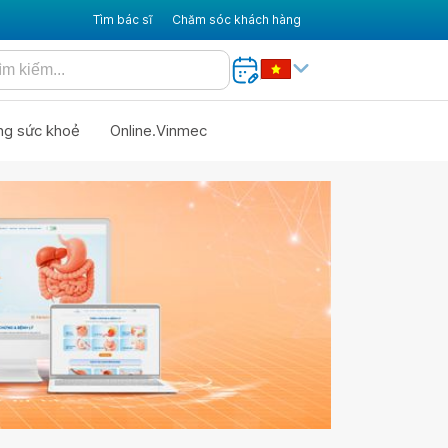
Tìm bác sĩ
Chăm sóc khách hàng
ng sức khoẻ
Online.Vinmec