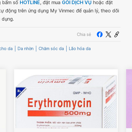
ng bấm số
HOTLINE
, đặt mua
GÓI DỊCH VỤ
hoặc đặt
 tự động trên ứng dụng My Vinmec để quản lý, theo dõi
g dụng.
Chia sẻ
cho da
Da nhờn
Chăm sóc da
Lão hóa da