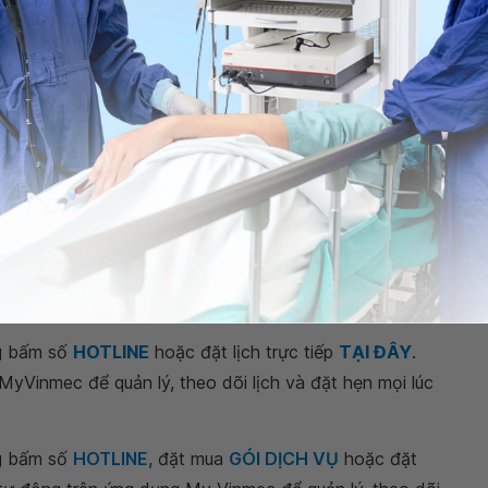
hức tạp như chảy máu mũi, mưng mủ,....;
 máu khó đông.
sở y tế uy tín để thăm khám, đánh giá tình trạng bệnh
Tại Vinmec-View, chúng tôi tự tin sẽ mang lại phiên
ũi bởi bác sĩ với hơn 15 năm kinh nghiệm;
ẩn quốc tế JCI tại Vinmec;
ược FDA Hoa Kỳ chứng nhận;
ng bấm số
HOTLINE
hoặc đặt lịch trực tiếp
TẠI ĐÂY
.
 MyVinmec
để quản lý, theo dõi lịch và đặt hẹn mọi lúc
ng bấm số
HOTLINE
, đặt mua
GÓI DỊCH VỤ
hoặc đặt