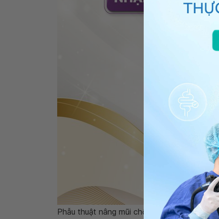
Phẫu thuật nâng mũi chống chỉ định tuyệt đố