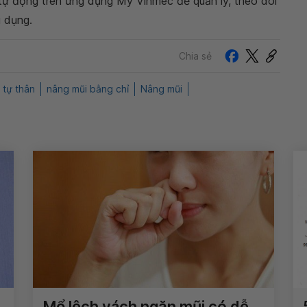
 tự động trên ứng dụng My Vinmec để quản lý, theo dõi
g dụng.
Chia sẻ
 tự thân
nâng mũi bằng chỉ
Nâng mũi
Mổ lệch vách ngăn mũi có dễ