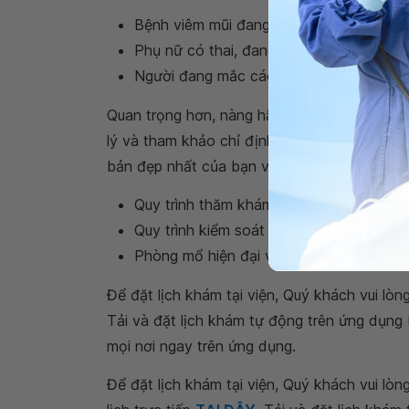
Bệnh viêm mũi đang diễn biến nặng và p
Phụ nữ có thai, đang cho con bú;
Người đang mắc các bệnh về tim mạch,
Quan trọng hơn, nàng hãy tìm kiếm những cơ 
lý và tham khảo chỉ định từ bác sĩ thẩm mỹ. 
bản đẹp nhất của bạn với:
Quy trình thăm khám và thực hiện nâng m
Quy trình kiểm soát an toàn đạt tiêu chu
Phòng mổ hiện đại với trang thiết bị đ
Để đặt lịch khám tại viện, Quý khách vui lò
Tải và đặt lịch khám tự động trên
ứng dụng
mọi nơi ngay trên ứng dụng.
Để đặt lịch khám tại viện, Quý khách vui lò