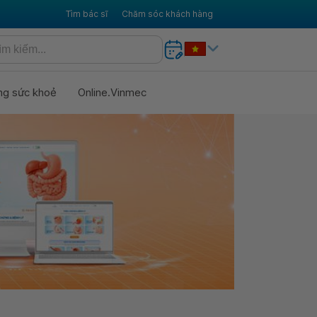
Tìm bác sĩ
Chăm sóc khách hàng
ng sức khoẻ
Online.Vinmec