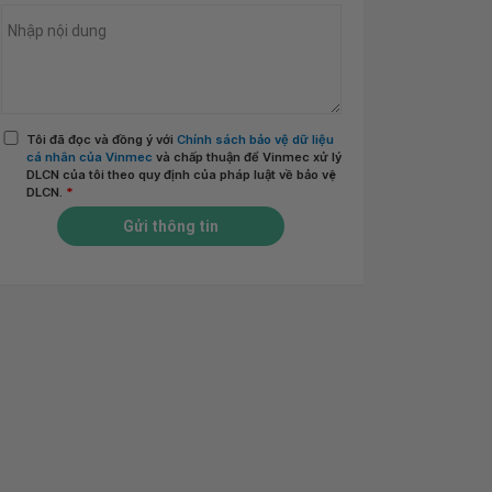
Tôi đã đọc và đồng ý với
Chính sách bảo vệ dữ liệu
cá nhân của Vinmec
và chấp thuận để Vinmec xử lý
DLCN của tôi theo quy định của pháp luật về bảo vệ
DLCN.
*
Gửi thông tin