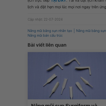
lịch trực tiếp
TẠI ĐÂY
. Tải và đặt lịch khám
lịch và đặt hẹn mọi lúc mọi nơi ngay trên ứn
Cập nhật: 22-07-2024
Nâng mũi bằng sụn nhân tạo
Nâng mũi bằng sụn
Nâng mũi bán cấu trúc
Bài viết liên quan
Nâng mũi sụn Surgiform và