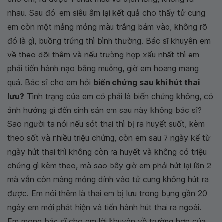
nhau. Sau đó, em siêu âm lại kết quả cho thấy tử cung
em còn một mảng mỏng màu trắng bám vào, không rõ
đó là gì, buồng trứng thì bình thường. Bác sĩ khuyên em
về theo dõi thêm và nếu trường hợp xấu nhất thì em
phải tiến hành nạo bằng muỗng, giờ em hoang mang
quá. Bác sĩ cho em hỏi
biến chứng sau khi hút thai
lưu?
Tình trạng của em có phải là biến chứng không, có
ảnh hưởng gì đến sinh sản em sau này không bác sĩ?
Sao người ta nói nếu sót thai thì bị ra huyết suốt, kèm
theo sốt và nhiều triệu chứng, còn em sau 7 ngày kể từ
ngày hút thai thì không còn ra huyết và không có triệu
chứng gì kèm theo, mà sao bây giờ em phải hút lại lần 2
mà vẫn còn màng mỏng dính vào tử cung không hút ra
được. Em nói thêm là thai em bị lưu trong bụng gần 20
ngày em mới phát hiện và tiến hành hút thai ra ngoài.
Em mong bác sĩ cho em lời khuyên về trường hợp của