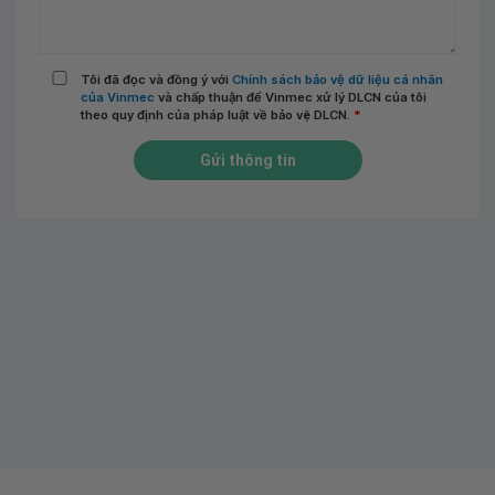
Tôi đã đọc và đồng ý với
Chính sách bảo vệ dữ liệu cá nhân
của Vinmec
và chấp thuận để Vinmec xử lý DLCN của tôi
theo quy định của pháp luật về bảo vệ DLCN.
*
Gửi thông tin