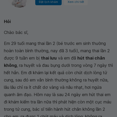
Đặt lịch khám
Xem chi tiết
Hỏi
Chào bác sĩ,
Em 29 tuổi mang thai lần 2 (bé trước em sinh thường
hoàn toàn bình thường, nay đã 3 tuổi), mang thai lần 2
được 9 tuần em bị
thai lưu
và em đã
hút thai chân
không
, ra huyết và đau bụng dưới trong vòng 7 ngày thì
hết hẳn. Em đi khám lại kết quả còn chút dịch lòng tử
cung, sau đó em vẫn bình thường không ra huyết nữa,
lâu lâu chỉ ra ít chất dơ vàng và nâu nhạt, hơi ngứa
quanh âm đạo. Hôm nay là sau 24 ngày em hút thai em
đi khám kiểm tra lần nữa thì phát hiện còn một cục máu
trong tử cung, bác sĩ tiến hành hút chân không lần 2
cho em, ra được 1 chút máu và dịch lỏng, không ra