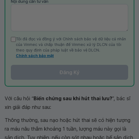
Nội dung cần tư vấn
Tôi đã đọc và đồng ý với Chính sách bảo vệ dữ liệu cá nhân
của Vinmec và chấp thuận để Vinmec xử lý DLCN của tôi
theo quy định của pháp luật về bảo vệ DLCN.
Chính sách bảo mật
Đăng Ký
Với câu hỏi “
Biến chứng sau khi hút thai lưu?
”, bác sĩ
xin giải đáp như sau:
Thông thường, sau nạo hoặc hút thai sẽ có hiện tượng
ra máu nâu thẫm khoảng 1 tuần, lượng máu này gọi là
sản dịch. Tuy nhiên, nếu còn sót nhau hoặc bế sản dịch