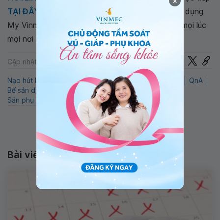
×
TẠI ĐÂY
. Tải và đặt lịch khám tự động trên ứng dụng
My Vinmec để quản lý, theo dõi lịch và đặt hẹn mọi lúc
mọi nơi ngay trên ứng dụng.
Chia sẻ
Cập nhật: 22-07-2024
Nạo hút buồng tử cung
Biến chứng sau nạo hút thai
QnA
Bế sản dịch
Hút thai chân không
Nạo hút thai
Sản phụ khoa
Thai lưu
Bài viết liên quan