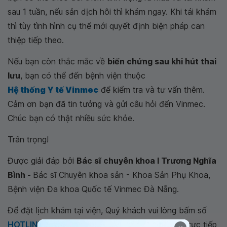
sau 1 tuần, nếu sản dịch hôi thì khám ngay. Khi tái khám
thì tùy tình hình cụ thể mới quyết định biện pháp can
thiệp tiếp theo.
Nếu bạn còn thắc mắc về
biến chứng sau khi hút thai
lưu
, bạn có thể đến bệnh viện thuộc
Hệ thống Y tế Vinmec
để kiểm tra và tư vấn thêm.
Cảm ơn bạn đã tin tưởng và gửi câu hỏi đến Vinmec.
Chúc bạn có thật nhiều sức khỏe.
Trân trọng!
Được giải đáp bởi
Bác sĩ chuyên khoa I Trương Nghĩa
Bình -
Bác sĩ Chuyên khoa sản - Khoa Sản Phụ Khoa,
Bệnh viện Đa khoa Quốc tế Vinmec Đà Nẵng.
Để đặt lịch khám tại viện, Quý khách vui lòng bấm số
HOTLINE
, đặt mua
GÓI DỊCH VỤ
hoặc đặt lịch trực tiếp