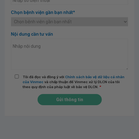
Chọn bệnh viện gần bạn nhất*
Nội dung cần tư vấn
Tôi đã đọc và đồng ý với
Chính sách bảo vệ dữ liệu cá nhân
của Vinmec
và chấp thuận để Vinmec xử lý DLCN của tôi
theo quy định của pháp luật về bảo vệ DLCN.
*
Gửi thông tin