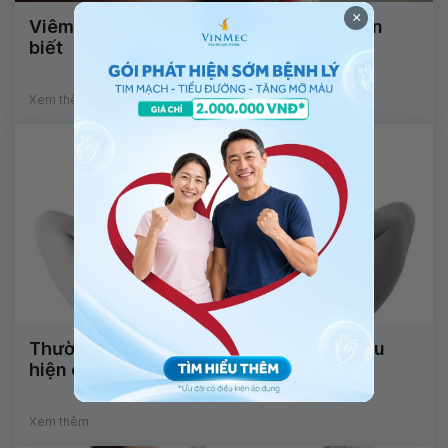
×
Viêm mũi dị ứng mùa hè: Những điều cần
biết
Xem thêm
Thường xuyên đau nhức vùng gáy là biểu
hiện của bệnh gì?
Xem thêm