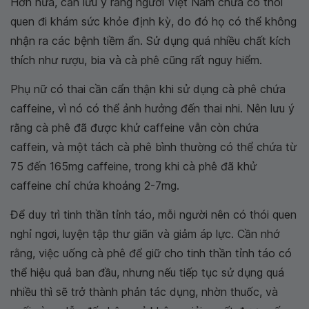
Hơn nữa, cần lưu ý rằng người Việt Nam chưa có thói
quen đi khám sức khỏe định kỳ, do đó họ có thể không
nhận ra các bệnh tiềm ẩn. Sử dụng quá nhiều chất kích
thích như rượu, bia và cà phê cũng rất nguy hiểm.
Phụ nữ có thai cần cẩn thận khi sử dụng cà phê chứa
caffeine, vì nó có thể ảnh hưởng đến thai nhi. Nên lưu ý
rằng cà phê đã được khử caffeine vẫn còn chứa
caffein, và một tách cà phê bình thường có thể chứa từ
75 đến 165mg caffeine, trong khi cà phê đã khử
caffeine chỉ chứa khoảng 2-7mg.
Để duy trì tinh thần tỉnh táo, mỗi người nên có thói quen
nghỉ ngơi, luyện tập thư giãn và giảm áp lực. Cần nhớ
rằng, việc uống cà phê để giữ cho tinh thần tỉnh táo có
thể hiệu quả ban đầu, nhưng nếu tiếp tục sử dụng quá
nhiều thì sẽ trở thành phản tác dụng, nhờn thuốc, và