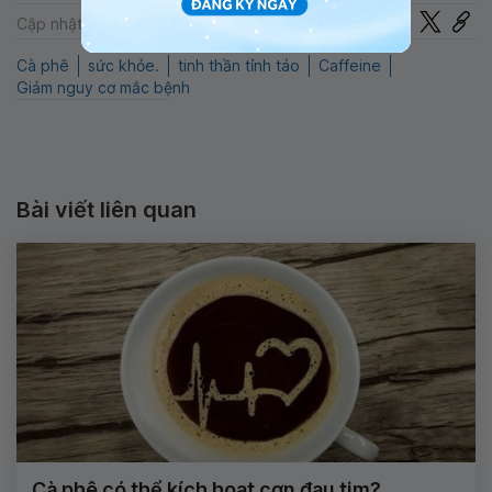
Chia sẻ
Cập nhật: 22-07-2024
Cà phê
sức khỏe.
tinh thần tỉnh táo
Caffeine
Giảm nguy cơ mắc bệnh
Bài viết liên quan
Cà phê có thể kích hoạt cơn đau tim?