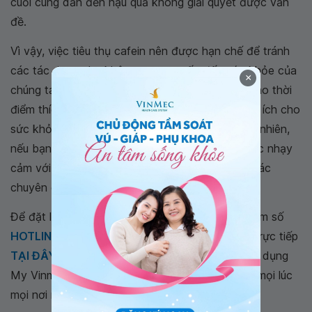
cuối cùng dẫn đến hậu quả không giải quyết được vấn
đề.
Vì vậy, việc tiêu thụ cafein nên được hạn chế để tránh
các tác dụng phụ không mong muốn đến sức khỏe của
×
chúng ta. Một lượng cà phê hợp lý và tiêu thụ vào thời
điểm thích hợp như buổi sáng có thể mang lại lợi ích cho
sức khỏe và tăng cường hiệu suất làm việc. Tuy nhiên,
nếu bạn có bất kỳ vấn đề về sức khỏe nào hoặc nhạy
cảm với cafein, bạn nên tham khảo ý kiến ​​của các
chuyên gia y tế trước khi sử dụng.
Để đặt lịch khám tại viện, Quý khách vui lòng bấm số
HOTLINE
, đặt mua
GÓI DỊCH VỤ
hoặc đặt lịch trực tiếp
TẠI ĐÂY
. Tải và đặt lịch khám tự động trên ứng dụng
My Vinmec để quản lý, theo dõi lịch và đặt hẹn mọi lúc
mọi nơi ngay trên ứng dụng.