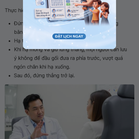
Thực hiện:
Đứng thẳng, hai tay vịn vào ghế để giữ thăng
bằng.
Hạ thấp cơ thể xuống tư thế ngồi xổm.
Khi hạ mông và giữ lưng thẳng, mọi người cần lưu
ý không để đầu gối đưa ra phía trước, vượt quá
ngón chân khi hạ xuống.
Sau đó, đứng thẳng trở lại.