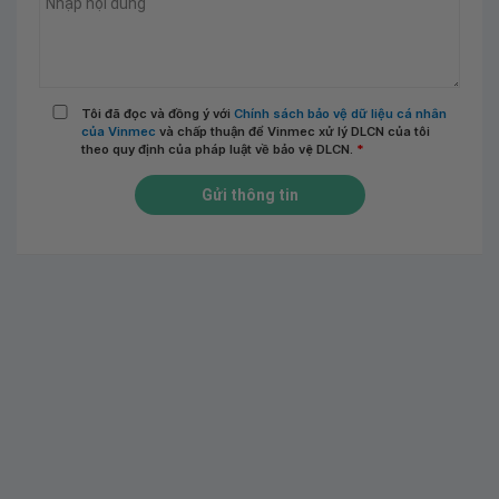
Tôi đã đọc và đồng ý với
Chính sách bảo vệ dữ liệu cá nhân
của Vinmec
và chấp thuận để Vinmec xử lý DLCN của tôi
theo quy định của pháp luật về bảo vệ DLCN.
*
Gửi thông tin