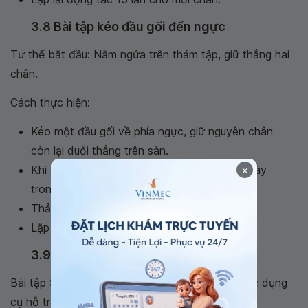
3.8 Bài tập kéo đầu gối đến ngực
Tư thế bắt đầu: Nằm ngửa trên thảm tập, giữ thẳng hai
chân.
Cách thực hiện:
Kéo một đầu gối về phía ngực, giữ nguyên chân
còn lại duỗi thẳng trên sàn.
×
Khi cảm thấy cơ lưng căng nhẹ, giữ tư thế này
trong 10 giây.
Thả lỏng và đổi bên.
Lặp lại: Thực hiện từ 5 - 10 lần cho mỗi bên.
3.9 Bài tập chữa đau khớp háng Squat
Bài tập
Squat
này có thể sử dụng ghế hoặc các dụng
cụ hỗ trợ tạo điểm tựa vững chắc khác.