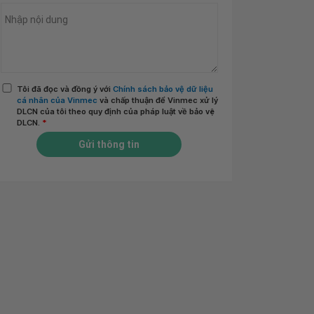
Tôi đã đọc và đồng ý với
Chính sách bảo vệ dữ liệu
cá nhân của Vinmec
và chấp thuận để Vinmec xử lý
DLCN của tôi theo quy định của pháp luật về bảo vệ
DLCN.
*
Gửi thông tin