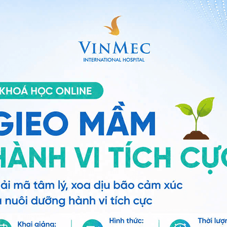
suy tim
 HIV,...) cũng là một yếu tố, đặc biệt hay gặp là nhiễm
m trùng hệ thống nào cũng có thể làm xấu đi tình trạng
dưỡng cơ tim và bệnh cơ tim hạn chế.
i hoặc bẩm sinh.
h thông liên nhĩ, thông liên thất, hẹp van hai lá, van
 do thoái hóa, van dày vôi hóa, khó đóng kín. Tim phải
thiếu hụt. Lâu ngày, buồng tim bị giãn và dẫn đến suy
im