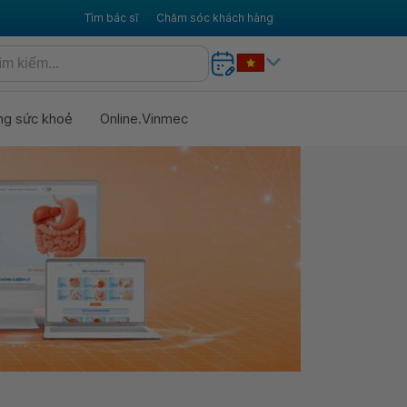
Tìm bác sĩ
Chăm sóc khách hàng
ng sức khoẻ
Online.Vinmec