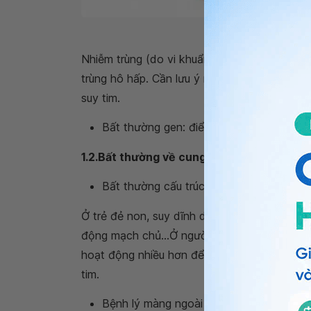
Nhiễm trùng (do vi khuẩn, nấm, ký sinh trùng,
trùng hô hấp. Cần lưu ý rằng bất kỳ một nhiễ
suy tim.
Bất thường gen: điển hình là bệnh loạn 
1.2.Bất thường về cung lượng tim
Bất thường cấu trúc van tim do mắc phả
Ở trẻ đẻ non, suy dĩnh dưỡng hay gặp các bện
động mạch chủ...Ở người cao tuổi thì thường
hoạt động nhiều hơn để bù đắp lượng máu bị 
tim.
Bệnh lý màng ngoài tim và nội mạc cơ t