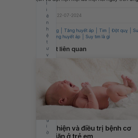
l
i
Cập nhật: 22-07-2024
ê
n
h
Biến chứng
Tăng huyết áp
Tim
Đột quỵ
Su
ệ
Bệnh lý tăng huyết áp
Suy tim là gì
t
Bài viết liên quan
ư
v
ấ
n
t
r
o
n
g
2
4
g
i
Phát hiện và điều trị bệnh cơ
ờ
tim giãn ở trẻ em