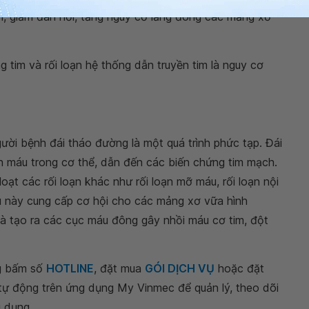
ên, giảm đàn hồi, tăng nguy cơ lắng đong các mảng xơ
g tim và rối loạn hệ thống dẫn truyền tim là nguy cơ
ười bệnh đái tháo đường là một quá trình phức tạp. Đái
 máu trong cơ thể, dẫn đến các biến chứng tim mạch.
t các rối loạn khác như rối loạn mỡ máu, rối loạn nội
 này cung cấp cơ hội cho các mảng xơ vữa hình
và tạo ra các cục máu đông gây nhồi máu cơ tim, đột
ng bấm số
HOTLINE
, đặt mua
GÓI DỊCH VỤ
hoặc đặt
 tự động trên ứng dụng My Vinmec để quản lý, theo dõi
g dụng.