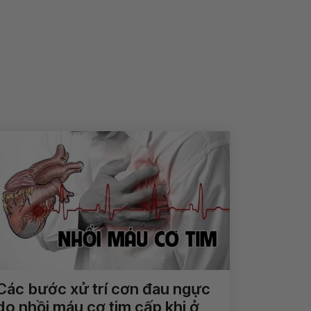
Các bước xử trí cơn đau ngực
do nhồi máu cơ tim cấp khi ở