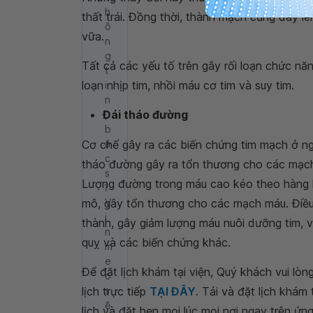
h
thất trái. Đồng thời, thành mạch cũng dày l
ô
vữa.
n
g
Tất cả các yếu tố trên gây rối loạn chức năn
t
loạn nhịp tim, nhồi máu cơ tim và suy tim.
i
n
Đái tháo đường
,
b
Cơ chế gây ra các biến chứng tim mạch ở ng
á
c
tháo đường gây ra tổn thương cho các mạch
s
Lượng đường trong máu cao kéo theo hàng loạ
ĩ
mô, gây tổn thương cho các mạch máu. Điều
V
i
thành, gây giảm lượng máu nuôi dưỡng tim, 
n
quỵ và các biến chứng khác.
m
e
Để đặt lịch khám tại viện, Quý khách vui lò
c
lịch trực tiếp
s
TẠI ĐÂY
. Tải và đặt lịch khám
ẽ
lịch và đặt hẹn mọi lúc mọi nơi ngay trên ứn