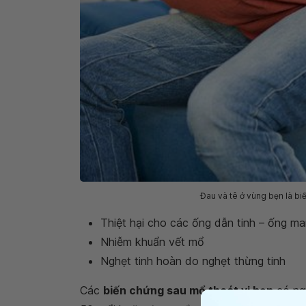
Đau và tê ở vùng bẹn là bi
Thiệt hại cho các ống dẫn tinh – ống man
Nhiễm khuẩn vết mổ
Nghẹt tinh hoàn do nghẹt thừng tinh
Các
biến chứng sau mổ thoát vị bẹn
có ng