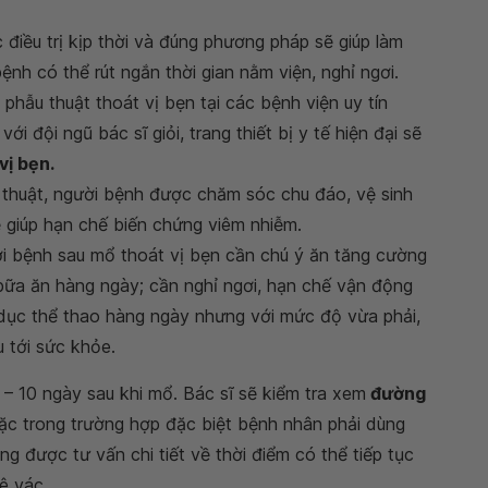
 điều trị kịp thời và đúng phương pháp sẽ giúp làm
ệnh có thể rút ngắn thời gian nằm viện, nghỉ ngơi.
i phẫu thuật thoát vị bẹn tại các bệnh viện uy tín
i đội ngũ bác sĩ giỏi, trang thiết bị y tế hiện đại sẽ
vị bẹn.
 thuật, người bệnh được chăm sóc chu đáo, vệ sinh
 giúp hạn chế biến chứng viêm nhiễm.
ời bệnh sau mổ thoát vị bẹn cần chú ý ăn tăng cường
ữa ăn hàng ngày; cần nghỉ ngơi, hạn chế vận động
dục thể thao hàng ngày nhưng với mức độ vừa phải,
 tới sức khỏe.
– 10 ngày sau khi mổ. Bác sĩ sẽ kiểm tra xem
đường
c trong trường hợp đặc biệt bệnh nhân phải dùng
g được tư vấn chi tiết về thời điểm có thể tiếp tục
ê vác.