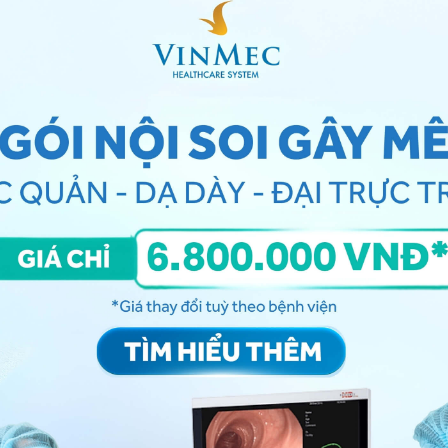
heo như bệnh tim mạch hoặc bệnh lý về hô hấp.
biến chứng muộn như:
 ở người già, thoát vị bẹn trực tiếp.
 sau 2 năm. Biến chứng này hay gặp trong phương
phía trước.
ục do chèn ép lên các mạch máu nuôi dưỡng thừng
tổn thương.
n
, đặc biệt là phẫu thuật mở có thể gây giảm cảm
ật nội soi mặt ngoài đùi do kích thích hay tổn
ng những gì?
t, người bệnh nên sắp xếp nghỉ ngơi vài ngày ở nhà, và
i thể trạng. Sau mổ thoát vị bẹn, người bệnh không cần