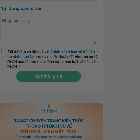
Nội dung cần tư vấn
Tôi đã đọc và đồng ý với
Chính sách bảo vệ dữ liệu
cá nhân của Vinmec
và chấp thuận để Vinmec xử lý
DLCN của tôi theo quy định của pháp luật về bảo vệ
DLCN.
*
Gửi thông tin