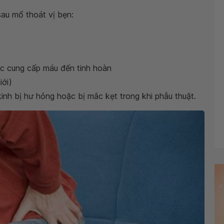
sau mổ thoát vị bẹn:
ệc cung cấp máu đến tinh hoàn
iới)
nh bị hư hỏng hoặc bị mắc kẹt trong khi phẫu thuật.