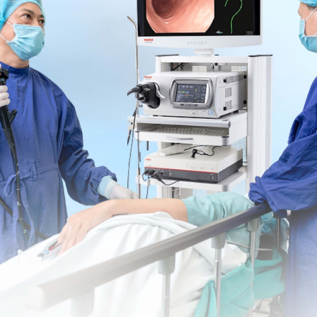
dưỡng chất cần thiết để cơ thể phát triển bình
bệnh không ăn đồ nếp đến khi hết phù
ước cần thiết cho cơ thể
 biến từ sữa như pho mát, bơ, kem... Nên lựa chọn
hiên chất xơ nên được bổ sung từ từ sau khi phẫu
ướng bụng, đầy hơi và khó chịu
chất xơ và vitamin dồi dào cho cơ thể, để không bị
ốc thụt chứ không nên cố gắng rặn vì có thể khiến
ôm để vết thương mau hồi phục