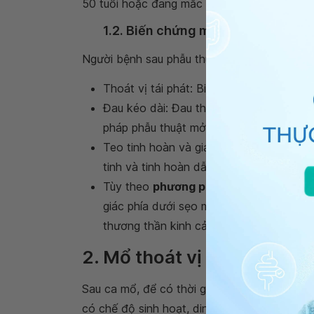
50 tuổi hoặc đang mắc các bệnh khác kèm t
1.2. Biến chứng muộn
Người bệnh sau phẫu thuật có thể gặp các 
Thoát vị tái phát: Biến chứng này hay gặp
Đau kéo dài: Đau thường sẽ giảm dần đi
pháp phẫu thuật mở qua đường trực tiếp 
Teo tinh hoàn và giảm khả năng sinh d
tinh và tinh hoàn dẫn đến thiếu dưỡng, 
Tùy theo
phương pháp mổ thoát vị bẹ
giác phía dưới sẹo mổ hay trong phẫu thu
thương thần kinh cảm giác vùng.
2. Mổ thoát vị bẹn cần kiê
Sau ca mổ, để có thời gian phục hồi tốt nhấ
có chế độ sinh hoạt, dinh dưỡng phù hợp vớ