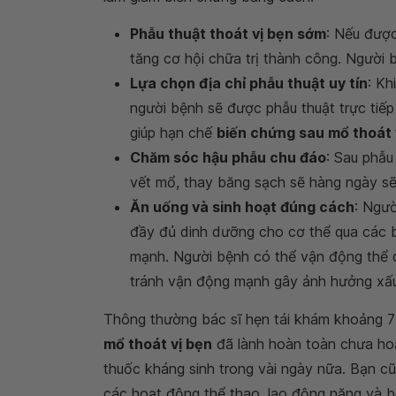
Phẫu thuật thoát vị bẹn sớm
: Nếu được
tăng cơ hội chữa trị thành công. Người b
Lựa chọn địa chỉ phẫu thuật uy tín
: Kh
người bệnh sẽ được phẫu thuật trực tiếp vớ
giúp hạn chế
biến chứng sau mổ thoát 
Chăm sóc hậu phẫu chu đáo
: Sau phẫu
vết mổ, thay băng sạch sẽ hàng ngày sẽ
Ăn uống và sinh hoạt đúng cách
: Ngư
đầy đủ dinh dưỡng cho cơ thể qua các b
mạnh. Người bệnh có thể vận động thể 
tránh vận động mạnh gây ảnh hưởng xấu
Thông thường bác sĩ hẹn tái khám khoảng 7 
mổ thoát vị bẹn
đã lành hoàn toàn chưa hoặ
thuốc kháng sinh trong vài ngày nữa. Bạn cũn
các hoạt động thể thao, lao động nặng và b