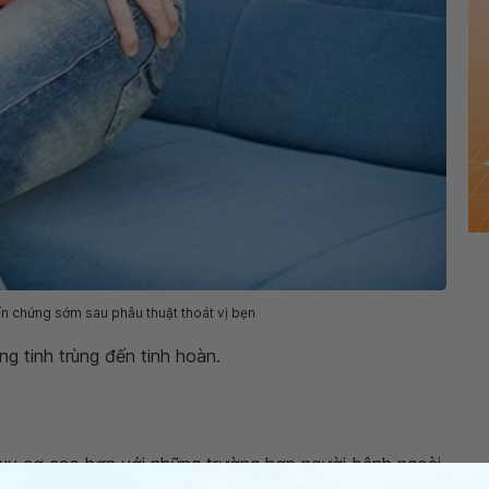
ến chứng sớm sau phẫu thuật thoát vị bẹn
g tinh trùng đến tinh hoàn.
uy cơ cao hơn với những trường hợp người bệnh ngoài