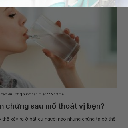
cấp đủ lượng nước cần thiết cho cơ thể
ến chứng sau mổ thoát vị bẹn?
 thể xảy ra ở bất cứ người nào nhưng chúng ta có thể