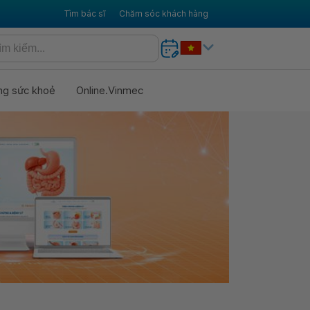
Tìm bác sĩ
Chăm sóc khách hàng
ng sức khoẻ
Online.Vinmec