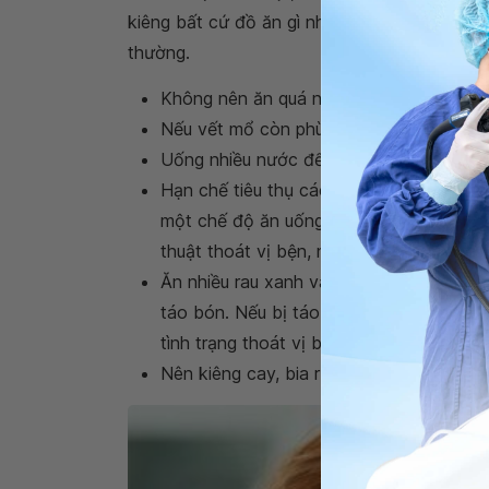
kiêng bất cứ đồ ăn gì nhằm cung cấp đầy đủ 
thường.
Không nên ăn quá no một lúc
Nếu vết mổ còn phù nề, tạm thời người 
Uống nhiều nước để cung cấp đủ lượng n
Hạn chế tiêu thụ các sản phẩm được chế
một chế độ ăn uống giàu chất xơ. Tuy n
thuật thoát vị bện, nếu không sẽ gây ch
Ăn nhiều rau xanh và hoa quả tươi giàu 
táo bón. Nếu bị táo bón có thể dùng thu
tình trạng thoát vị bẹn trở lại
Nên kiêng cay, bia rượu. Nên ăn cua, t