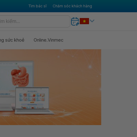
Tìm bác sĩ
Chăm sóc khách hàng
ng sức khoẻ
Online.Vinmec