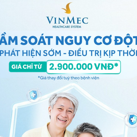
triệu chứng của viêm màng não ở trẻ em
m màng não ở trẻ em
hiện, điều trị đúng cách sẽ gặp phải các biến chứng
thể:
 màng não mủ có thể gây tổn thương đến các dây
..
 các ổ tụ mủ dọc huyết quản, viêm tắc tĩnh mạch,
g não gây cản trở lưu thông dịch não tủy, hội chứng
 theo nguyên nhân gây viêm màng não ở trẻ như vi
yết phủ tạng (gặp trong nhiễm khuẩn huyết, viêm
viêm nội tâm mạc, viêm ngoại tâm mạc, viêm thận,