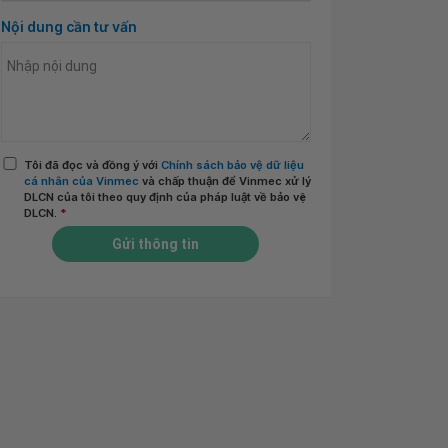
Nội dung cần tư vấn
Tôi đã đọc và đồng ý với
Chính sách bảo vệ dữ liệu
cá nhân của Vinmec
và chấp thuận để Vinmec xử lý
DLCN của tôi theo quy định của pháp luật về bảo vệ
DLCN.
*
Gửi thông tin