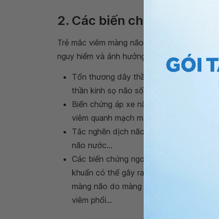
Cứng cổ là một trong các 
2. Các biến chứng của viê
Trẻ mắc viêm màng não nếu không được phát 
nguy hiểm và ảnh hưởng nặng nề về sau. Cụ 
Tổn thương dây thần kinh sọ não: viêm
thần kinh sọ não số II, III, IV, VI, VII, VIII.
Biến chứng áp xe não, áp xe màng cứng,
viêm quanh mạch máu não...
Tắc nghẽn dịch não tủy và dày dính màn
não nước...
Các biến chứng ngoài hệ thần kinh, tùy
khuẩn có thể gây ra sốc độc tố, xuất hu
màng não do màng não cầu), viêm khớp, 
viêm phổi...