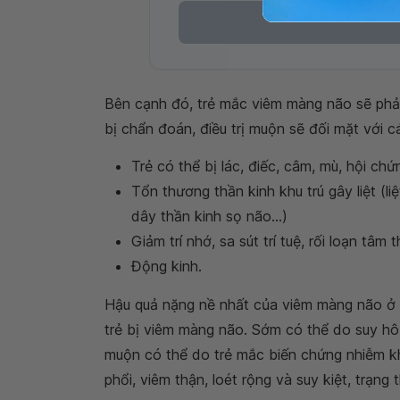
Bên cạnh đó, trẻ mắc viêm màng não sẽ phải
bị chẩn đoán, điều trị muộn sẽ đối mặt với c
Trẻ có thể bị lác, điếc, câm, mù, hội chứ
Tổn thương thần kinh khu trú gây liệt (liệt
dây thần kinh sọ não...)
Giảm trí nhớ, sa sút trí tuệ, rối loạn tâm t
Động kinh.
Hậu quả nặng nề nhất của viêm màng não ở t
trẻ bị viêm màng não. Sớm có thể do suy hô
muộn có thể do trẻ mắc biến chứng nhiễm k
phổi, viêm thận, loét rộng và suy kiệt, trạng