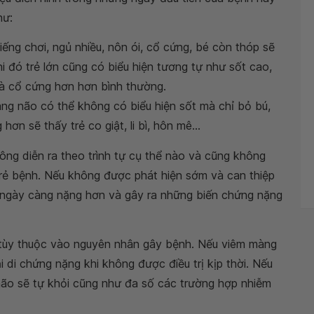
hư:
iếng chơi, ngủ nhiều, nôn ói, cổ cứng, bé còn thóp sẽ
i đó trẻ lớn cũng có biểu hiện tương tự như sốt cao,
và cổ cứng hơn hơn bình thường.
àng não có thể không có biểu hiện sốt mà chỉ bỏ bú,
ơn sẽ thấy trẻ co giật, li bì, hôn mê...
ng diễn ra theo trình tự cụ thể nào và cũng không
 trẻ bệnh. Nếu không được phát hiện sớm và can thiệp
sẽ ngày càng nặng hơn và gây ra những biến chứng nặng
 tùy thuộc vào nguyên nhân gây bệnh. Nếu viêm màng
i di chứng nặng khi không được điều trị kịp thời. Nếu
 não sẽ tự khỏi cũng như đa số các trường hợp nhiễm