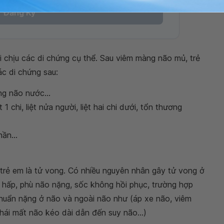
Đăng Ký
 chịu các di chứng cụ thể. Sau viêm màng não mủ, trẻ
ác di chứng sau:
ng não nước...
 1 chi, liệt nửa người, liệt hai chi dưới, tổn thương
hần...
rẻ em là tử vong. Có nhiều nguyên nhân gây tử vong ở
 hấp, phù não nặng, sốc không hồi phục, trường hợp
huẩn nặng ở não và ngoài não như (áp xe não, viêm
 thái mất não kéo dài dẫn đến suy não...)