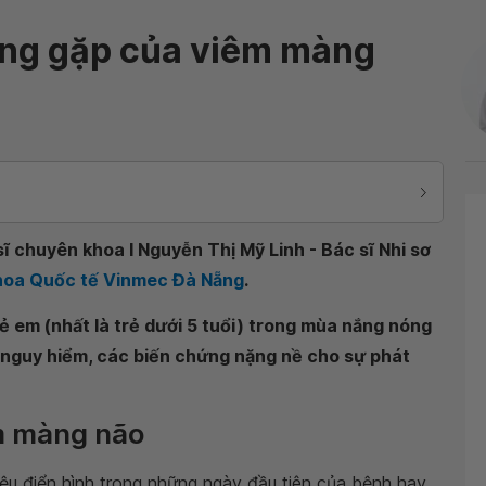
ng gặp của viêm màng
ĩ chuyên khoa I Nguyễn Thị Mỹ Linh - Bác sĩ Nhi sơ
 khoa Quốc tế Vinmec Đà Nẵng
.
ẻ em (nhất là trẻ dưới 5 tuổi) trong mùa nắng nóng
nguy hiểm, các biến chứng nặng nề cho sự phát
êm màng não
ệu điển hình trong những ngày đầu tiên của bệnh hay