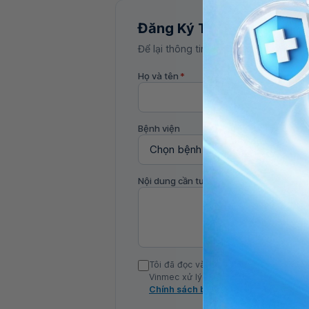
Đăng Ký Tư Vấn
Để lại thông tin, bác sĩ Vinmec sẽ liên
Họ và tên
*
Bệnh viện
Nội dung cần tư vấn
Tôi đã đọc và đồng ý với Chính sách b
Vinmec xử lý DLCN của tôi theo quy đị
Chính sách bảo mật