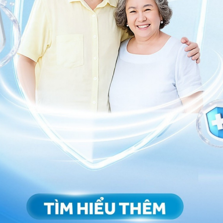
 hệ tư vấn trong 24 giờ.
Số điện thoại
*
ảo vệ dữ liệu cá nhân của Vinmec và chấp thuận để
nh của pháp luật về bảo vệ DLCN.