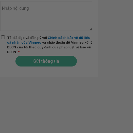
Tôi đã đọc và đồng ý với
Chính sách bảo vệ dữ liệu
cá nhân của Vinmec
và chấp thuận để Vinmec xử lý
DLCN của tôi theo quy định của pháp luật về bảo vệ
DLCN.
*
Gửi thông tin