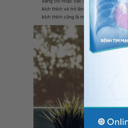
bằng clo hoặc các loại hóa chất khác ha
kích thích và trở lên khô ráp. Vì vậy hạ
kích thích cũng là một biện pháp giúp gi