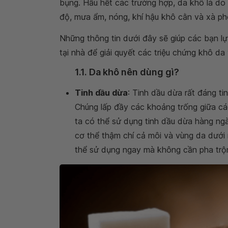
bụng. Hầu hết các trường hợp, da khô là do
độ, mưa ẩm, nóng, khí hậu khô cằn và xà phò
Những thông tin dưới đây sẽ giúp các bạn 
tại nhà để giải quyết các triệu chứng khô d
1.1. Da khô nên dùng gì?
Tinh dầu dừa
: Tinh dầu dừa rất đáng ti
Chúng lấp đầy các khoảng trống giữa cá
ta có thể sử dụng tinh dầu dừa hàng ng
cơ thể thậm chí cả môi và vùng da dưới
thể sử dụng ngay mà không cần pha trộn