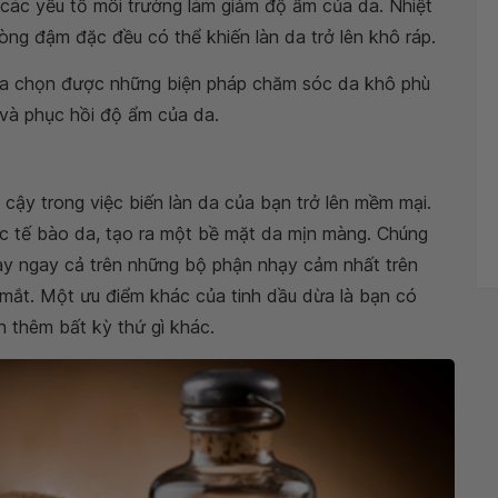
 các yếu tố môi trường làm giảm độ ẩm của da. Nhiệt
ng đậm đặc đều có thể khiến làn da trở lên khô ráp.
lựa chọn được những biện pháp chăm sóc da khô phù
a và phục hồi độ ẩm của da.
n cậy trong việc biến làn da của bạn trở lên mềm mại.
c tế bào da, tạo ra một bề mặt da mịn màng. Chúng
ày ngay cả trên những bộ phận nhạy cảm nhất trên
 mắt. Một ưu điểm khác của tinh dầu dừa là bạn có
 thêm bất kỳ thứ gì khác.