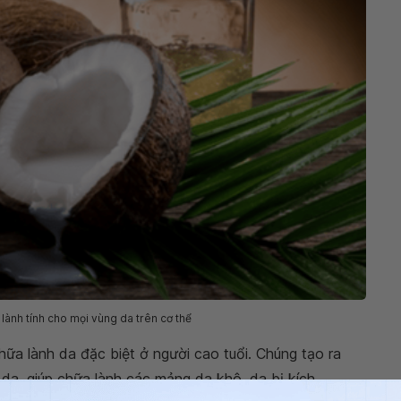
lành tính cho mọi vùng da trên cơ thể
hữa lành da đặc biệt ở người cao tuổi. Chúng tạo ra
da, giúp chữa lành các mảng da khô, da bị kích