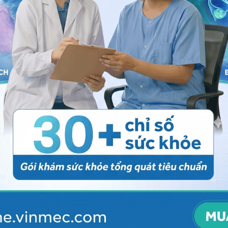
y thậm chí mặc quần áo len đều có thể khiến da bị
n chế để da tiếp xúc với các chất dị ứng hay các chất
ảm tình trạng khô da.