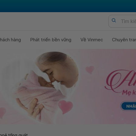
hách hàng
Phát triển bền vững
Về Vinmec
Chuyên tra
hoẻ tổng quát