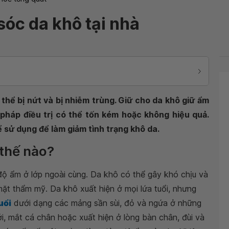
óc da khô tại nhà
thể bị nứt và bị nhiễm trùng. Giữ cho da khô giữ ẩm
pháp điều trị có thể tốn kém hoặc không hiệu quả.
ể sử dụng để làm giảm tình trạng khô da.
 thế nào?
 độ ẩm ở lớp ngoài cùng. Da khô có thể gây khó chịu và
t thẩm mỹ. Da khô xuất hiện ở mọi lứa tuổi, nhưng
uổi
dưới dạng các mảng sần sùi, đỏ và ngứa ở những
ới, mắt cá chân hoặc xuất hiện ở lòng bàn chân, đùi và