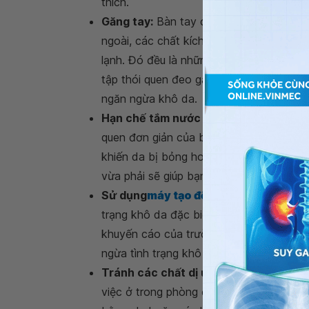
thích.
Găng tay:
Bàn tay con người là bộ phận 
ngoài, các chất kích thích như xà phòng,
lạnh. Đó đều là những yếu tố khiến da của
tập thói quen đeo găng tay khi tiếp xúc 
ngăn ngừa khô da.
Hạn chế tắm nước quá nóng
: Ngăn ngừ
quen đơn giản của bạn. Nhiều người có t
khiến da bị bỏng hoặc gây nên những t
vừa phải sẽ giúp bạn bảo vệ làn da của m
Sử dụng
máy tạo độ ẩm
: Sử dụng một m
trạng khô da đặc biệt đối với những gia
khuyến cáo của trường Đại học Y Harvar
ngừa tình trạng khô da.
Tránh các chất dị ứng và các chất kíc
việc ở trong phòng điều hòa, ngồi bên l