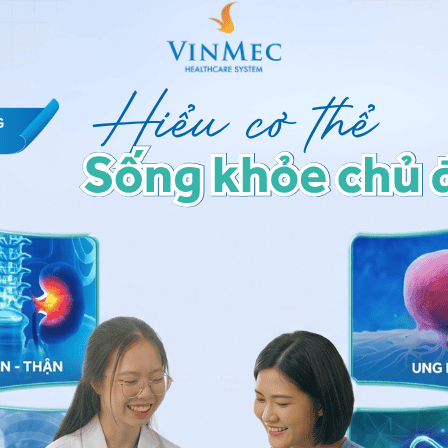
tiếp xúc trực tiếp nhiều nhất với môi trường bên
 các chất tẩy rửa và đặc biệt là trong môi trường
 bạn bị kích thích và trở lên khô ráp. Vì vậy, luyện
với các môi trường kể trên là biện pháp hiệu quả giúp
a da khô đôi khi đến từ việc thay đổi những thói
hói quen tắm với nước quá nóng, điều này có thể
ổn thương khác. Điều chỉnh nhiệt độ nước tắm ở mức
ình, tránh da khô hoặc bị kích thích.
áy tạo độ ẩm trong gia đình có thể giúp giảm tình
 đình thường xuyên sử dụng điều hòa và lò sưởi. Theo
d duy trì độ ẩm trong nhà ở mức 60% là đủ để ngăn
h thích:
Đối với những người có làn da nhạy cảm,
ò sưởi quá lâu, ngâm mình trong nước được khử trùng