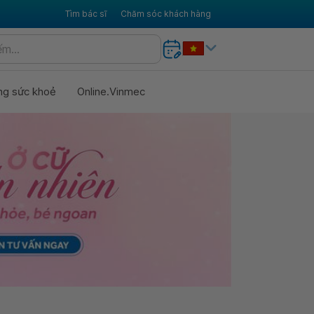
Tìm bác sĩ
Chăm sóc khách hàng
ng sức khoẻ
Online.Vinmec